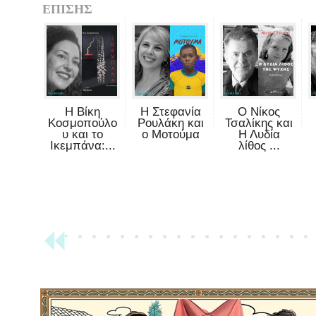
ΕΠΙΣΗΣ
Η Βίκη
Η Στεφανία
Ο Νίκος
Κοσμοπούλο
Ρουλάκη και
Τσαλίκης και
υ και το
ο Μοτούμα
Η Λυδία
Ικεμπάνα:...
λίθος ...