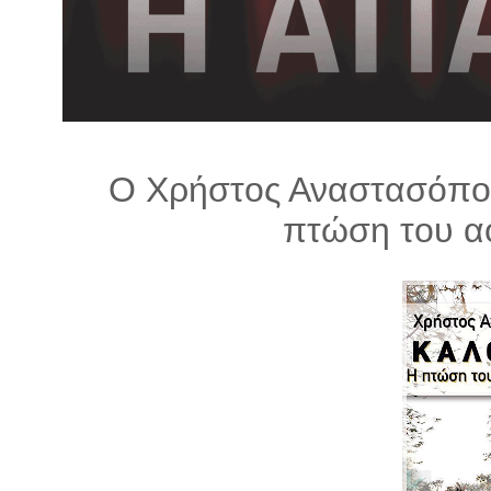
λ
λ
α
γ
ή
Ο Χρήστος Αναστασόπου
πτώση του α