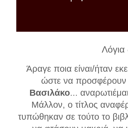
λ
λ
α
γ
ή
Λόγια
Άραγε ποια είναι/ήταν εκ
ώστε να προσφέρουν
Βασιλάκο
... αναρωτιέμ
Μάλλον, ο τίτλος αναφέρ
τυπώθηκαν σε τούτο το βιβλί