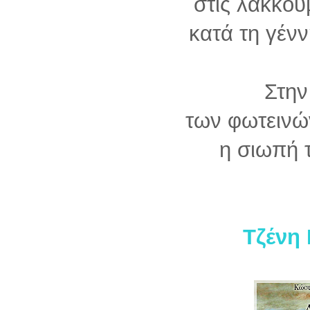
στις λακκού
κατά τη γέν
Στη
των φωτεινώ
η σιωπή τ
Τζένη