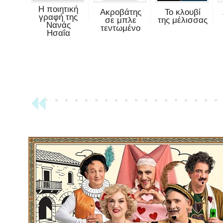
Η ποιητική
Ακροβάτης
Το κλουβί
γραφή της
σε μπλε
της μέλισσας
Νανάς
τεντωμένο
Ησαΐα