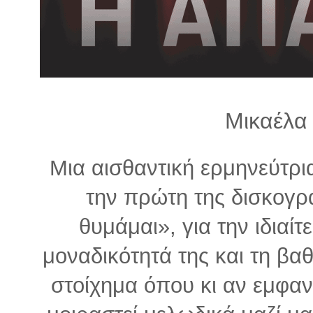
λ
λ
α
γ
ή
Μικαέλα
Μια αισθαντική ερμηνεύτρι
την πρώτη της δισκογρ
θυμάμαι», για την ιδιαίτ
μοναδικότητά της και τη βαθ
στοίχημα όπου κι αν εμφαν