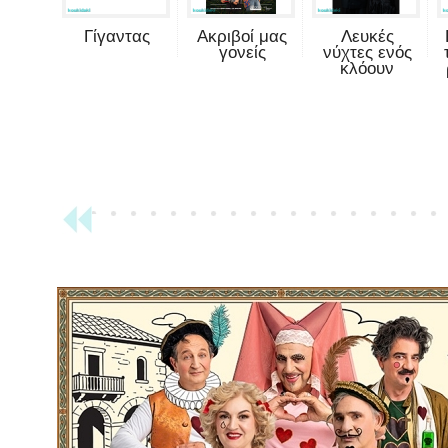
Γίγαντας
Ακριβοί μας
Λευκές
γονείς
νύχτες ενός
κλόουν