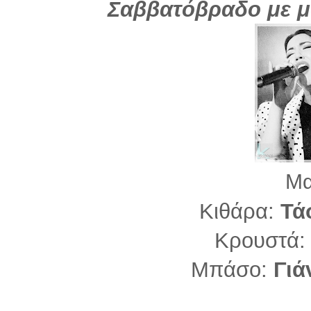
Σαββατόβραδο με μ
Μα
Κιθάρα:
Τά
Κρουστά:
Μπάσο:
Γιά