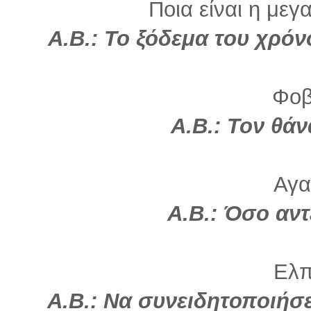
Ποια είναι η μεγ
Α.Β.: Το ξόδεμα του χρόν
Φοβ
Α.Β.: Τον θά
Αγα
Α.Β.:
Όσο αντ
Ελπί
Α.Β.: Να συνειδητοποιήσε