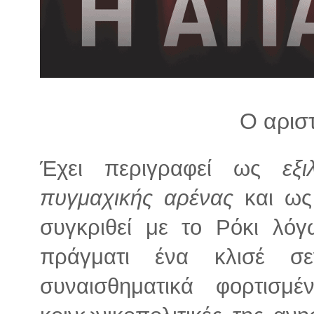
λ
λ
α
γ
ή
Ο αρισ
Έχει περιγραφεί ως
εξ
πυγμαχικής αρένας
και ω
συγκριθεί με το Ρόκι λόγ
πράγματι ένα κλισέ σ
συναισθηματικά φορτισμέ