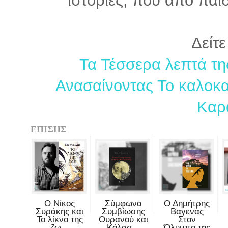
Δείτε
Τα Τέσσερα λεπτά τ
Ανασαίνοντας Το καλοκα
Καρ
ΕΠΙΣΗΣ
Ο Νίκος
Σύμφωνα
Ο Δημήτρης
Συράκης και
Συμβίωσης
Βαγενάς
Το λίκνο της
Ουρανού και
Στον
ζω...
Κόλασ...
Όλυμπο της