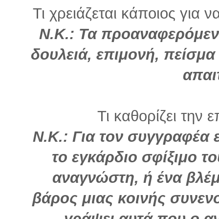
Τι χρειάζεται κάποιος για ν
Ν.Κ.: Τα προαναφερόμενα
δουλειά, επιμονή, πείσμα 
απαι
Τι καθορίζει την ε
Ν.Κ.: Για τον συγγραφέα 
το εγκάρδιο σφίξιμο τ
αναγνώστη, ή ένα βλέ
βάρος μιας κοινής συνενο
γράψει αυτά που ο α