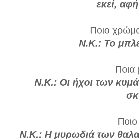
εκεί, αφ
Ποιο χρώμα 
Ν.Κ.: Το μπλ
Ποια 
Ν.Κ.: Οι ήχοι των κυμ
σκ
Ποιο
Ν.Κ.: Η μυρωδιά των θαλ