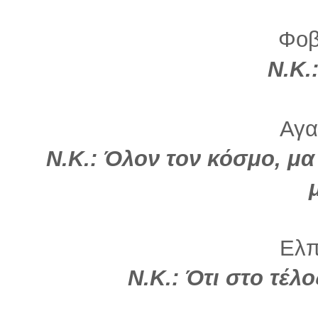
Φοβ
Ν.Κ.
Αγα
Ν.Κ.: Όλον τον κόσμο, μ
Ελπί
Ν.Κ.: Ότι στο τέλο