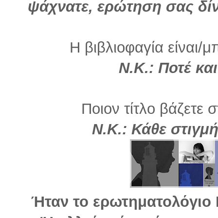
ψάχνατε, ερώτηση σας δίν
Η βιβλιοφαγία είναι/μ
Ν.Κ.: Ποτέ κα
Ποιον τίτλο βάζετε σ
Ν.Κ.: Κάθε στιγμ
Ήταν το ερωτηματολόγιο Ρ