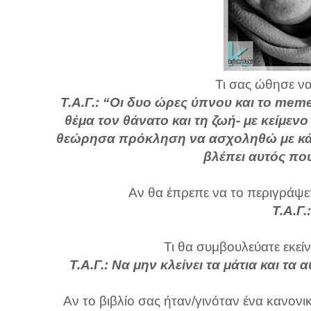
Τι σας ώθησε να
Τ.Α.Γ.:
“Οι δυο ώρες ύπνου και το memen
θέμα τον θάνατο και τη ζωή- με κείμενο
θεώρησα πρόκληση να ασχοληθώ με κάτι 
βλέπει αυτός που
Αν θα έπρεπε να το περιγράψετ
Τ.Α.Γ
Τι θα συμβουλεύατε εκείν
Τ.Α.Γ.: Να μην κλείνει τα μάτια και τα 
Αν το βιβλίο σας ήταν/γινόταν ένα κανονι