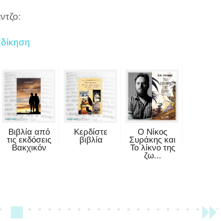
ντζο:
κδίκηση
Βιβλία από
Κερδίστε
Ο Νίκος
τις εκδόσεις
βιβλία
Συράκης και
Βακχικόν
Το λίκνο της
ζω...