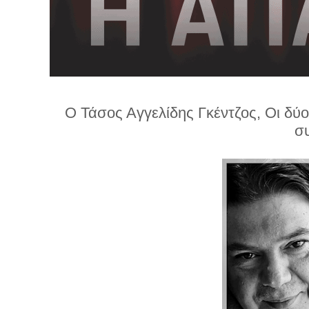
λ
λ
α
γ
ή
Ο Τάσος Αγγελίδης Γκέντζος, Οι δύο
σ