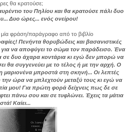
ρες θα κρατούσε;
Λαυρέντιο του Πηλίου και θα κρατούσε πάλι δυο
... Δυο ώρες... ενός ονείρου!
με μία φράση/παράγραφο από το βιβλίο
αφίες! Πενήντα θορυβώδεις και βασανιστικές
. για να αποφύγει το σώμα τον παράδεισο. Ένα
α σε δυο άχαρα κοντάρια κι εγώ δεν μπορώ να
 θα συγγενεύει με το τέλος ή με την αρχή. Ο
υλη μαριονένα μπροστά στη σκηνή... Οι λεπτές
η την ώρα να μπλεχτούν μεταξύ τους κι εγώ να
ία μου! Για πρώτη φορά δείχνεις πως δε σε
τει πάνω σου και σε τυφλώνει. Έχεις τα μάτια
στά! Καίει...