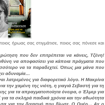
ποιος ήρωας σας στιγμάτισε, ποιος σας πόνεσε και
ερώτηση που δεν επιτρέπεται να κάνεις, Τζένη!
υθύνη να αποφασίσει για κάποια πράγματα που
ρισσότερο να τα παραδεχτεί. Όπως μια μάνα που
έχει αδυναμία…
ναι λατρεμένος για διαφορετικό λόγο. Η Μακρίνα
α την χαμένη της νιότη, η γιαγιά Σεβαστή για τη
ης για τα απραγματοποίητα όνειρα, ο Έλμερ για
ξ για τα σκληρά παιδικά χρόνια και την αθωότητα
λσα για τον διχασμό που βίωσε. Ο Ομέρ… Αχ ο