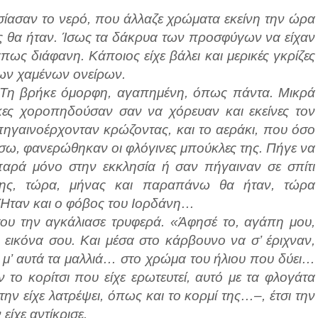
ίασαν το νερό, που άλλαζε χρώματα εκείνη την ώρα
ς θα ήταν. Ίσως τα δάκρυα των προσφύγων να είχαν
άπως διάφανη. Κάποιος είχε βάλει και μερικές γκρίζες
 των χαμένων ονείρων.
. Τη βρήκε όμορφη, αγαπημένη, όπως πάντα. Μικρά
ρκες χοροπηδούσαν σαν να χόρευαν και εκείνες τον
πηγαινοέρχονταν κρώζοντας, και το αεράκι, που όσο
πίσω, φανερώθηκαν οι φλόγινες μπούκλες της. Πήγε να
 παρά μόνο στην εκκλησία ή σαν πήγαιναν σε σπίτι
της, τώρα, μήνας και παραπάνω θα ήταν, τώρα
. Ήταν και ο φόβος του Ιορδάνη…
του την αγκάλιασε τρυφερά. «Άφησέ το, αγάπη μου,
εικόνα σου. Και μέσα στο κάρβουνο να σ’ έριχναν,
μ’ αυτά τα μαλλιά… στο χρώμα του ήλιου που δύει…
 το κορίτσι που είχε ερωτευτεί, αυτό με τα φλογάτα
ην είχε λατρέψει, όπως και το κορμί της…–, έτσι την
είχε αντίκρισε.