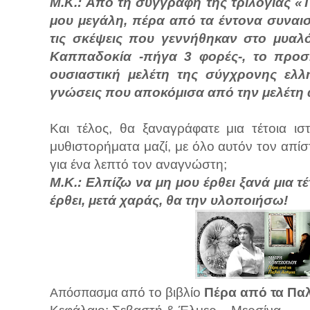
Μ.Κ.: Από τη συγγραφή της τριλογίας «Τ
μου μεγάλη, πέρα από τα έντονα συναι
τις σκέψεις που γεννήθηκαν στο μυαλό
Καππαδοκία -πήγα 3 φορές-, το προσ
ουσιαστική μελέτη της σύγχρονης ελλη
γνώσεις που αποκόμισα από την μελέτη 
Και τέλος, θα ξαναγράφατε μια τέτοια ιστ
μυθιστορήματα μαζί, με όλο αυτόν τον απί
για ένα λεπτό τον αναγνώστη;
Μ.Κ.: Ελπίζω να μη μου έρθει ξανά μια τέ
έρθει, μετά χαράς, θα την υλοποιήσω!
από το βιβλίο
Πέρα από τα Πα
Απόσπασμα