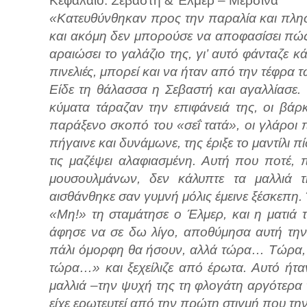
Κεφάλαιο: Σεβαστή & Έλμερ – Μερσίνα
«Κατευθύνθηκαν προς την παραλία και πλησ
και ακόμη δεν μπορούσε να αποφασίσει πώ
αραιώσει το γαλάζιο της, γι’ αυτό φάνταζε κ
πινελιές, μπορεί και να ήταν από την τέφρα
Είδε τη θάλασσα η Σεβαστή και αγαλλίασε
κύματα τάραζαν την επιφάνειά της, οι βά
παράξενο σκοπό του «σεΐ τατά», οι γλάροι 
πήγαινε και δυνάμωνε, της έριξε το μαντίλι 
τις μαζέψει αλαφιασμένη. Αυτή που ποτέ,
μουσουλμάνων, δεν κάλυπτε τα μαλλιά 
αισθάνθηκε σαν γυμνή μόλις έμεινε ξέσκεπη
«Μη!» τη σταμάτησε ο Έλμερ, και η ματιά 
άφησε να σε δω λίγο, αποθύμησα αυτή την 
πάλι όμορφη θα ήσουν, αλλά τώρα… Τώρα, 
τώρα…» και ξεχείλιζε από έρωτα. Αυτό ήταν
μαλλιά –την ψυχή της τη φλογάτη αργότερα τ
είχε ερωτευτεί από την πρώτη στιγμή που την 