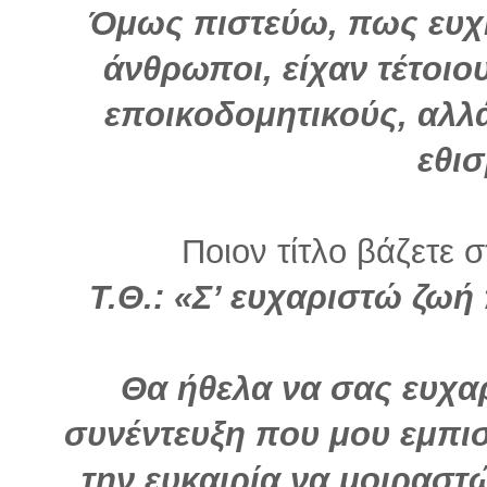
Όμως πιστεύω, πως ευχή
άνθρωποι, είχαν τέτοιο
εποικοδομητικούς, αλλ
εθι
Ποιον τίτλο βάζετε σ
Τ.Θ.: «Σ’ ευχαριστώ ζω
Θα ήθελα να σας ευχα
συνέντευξη που μου εμπισ
την ευκαιρία να μοιραστ