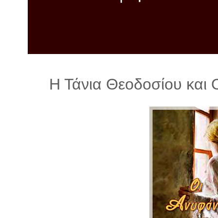
λ
λ
α
γ
ή
Η Τάνια Θεοδοσίου και 