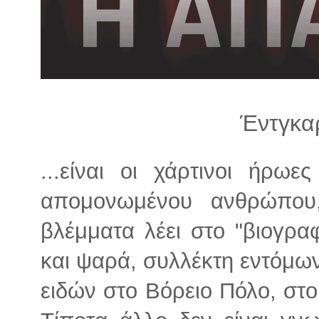
λ
λ
α
γ
ή
Έντγκαρ
...είναι οι χάρτινοι ήρω
απομονωμένου ανθρώπου,
βλέμματα λέει στο "βιογρα
και ψαρά, συλλέκτη εντόμων
ειδών στο Βόρειο Πόλο, στο