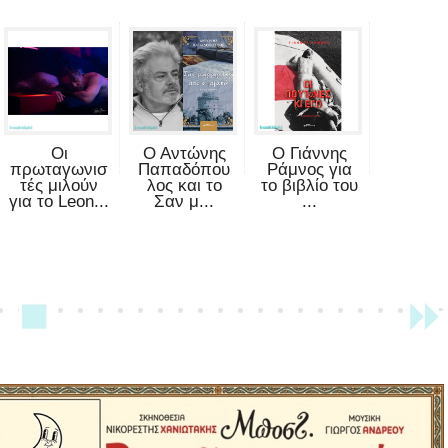
Οι
Ο Αντώνης
Ο Γιάννης
πρωταγωνισ
Παπαδόπου
Ράμνος για
τές μιλούν
λος και το
το βιβλίο του
για το Leon...
Σαν μ...
...