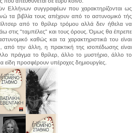
ος που απευθύνεται σε ευρύ κοινό.
τών Ελλήνων συγγραφέων που χαρακτηρίζονται ως
νώ τα βιβλία τους απέχουν από το αστυνομικό τής
ίλτσερ από το θρίλερ τρόμου αλλά δεν ήθελα να
λάω στις "ταμπέλες" και τους όρους. Όμως θα έπρεπε
αστυνομικό καθώς και τα χαρακτηριστικά του είναι
, από την άλλη, η πρακτική της ισοπέδωσης είναι
λλο πράγμα το θρίλερ, άλλο το μυστήριο, άλλο το
α είδη προσφέρουν υπέροχες δημιουργίες.