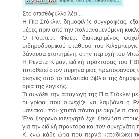
Στο
λέει...
οπισθόφυλλο
Η Πία Στόκλιν, δημοφιλής συγγραφέας, εξα
μέρες πριν από την πολυαναμενόμενη κυκλοφ
Ο Ρόμπερτ Φίσερ, διακεκριμένος ψυχολ
σιδηροδρομικού σταθμού του Κίλχμπεργκ, 
βάναυσα χτυπημένη, στην περιοχή του Μπελ
Η Ρενάτα Κίμαν, ειδική πράκτορας του FB
τοποθετεί στον πυρήνα μιας πρωτοφανούς υ
σκηνές από το τελευταίο βιβλίο της δημοφι
όρια της λογικής.
Τι συνδέει την απαγωγή της Πία Στόκλιν με
οι γρίφοι που συνεχίζει να λαμβάνει η Ρ
μανιακού που χτυπά πάντα με ακρίβεια, σκ
Ένα ξέφρενο κυνηγητό έχει ξεκινήσει στου
για την ειδική πράκτορα και τον συνεργάτη
Κι ενώ κάθε ώρα που περνά καταδιώκει τις