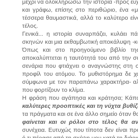
μέχρι να ολοκληρώσω την ιστορία -προς ευ
και γράφω, επίσης στο περιθώριο, ένα «
τέσσερα θαυμαστικά, αλλά το καλύτερο είν
τέλος.
Γενικά... η ιστορία συναρπάζει, κυλάει 
σκηνών και μια εκθαμβωτική αποκάλυψη -κα
Όπως και στο προηγούμενο βιβλίο της
αποκαλύπτεται η ταυτότητά του από την συ
σενάρια που φτιάχνει ο αναγνώστης στη 
προφίλ του ατόμου. Το μυθιστόρημα δε χω
σύμφωνα με τον παραπάνω χαρακτήρα- αλλ
που φορτίζουν το κλίμα.
Η φράση που αγάπησα και κράτησα; Κάπ
καλύτερες προοπτικές και τη νύχτα βυθίζ
τα πράγματα και σε ένα άλλο σημείο όταν θ
φαίνεται και οι ρόλοι στο τέλος θα α
συνέχεια. Ευτυχώς που τίποτα δεν είναι πρ
ό,τι πέρασε από τη σκέψη μου κατά τη διάρκ