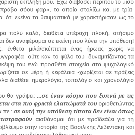
χάριστη έκπληξή μου. Έχω διαβάσει περίπου το μισό
μπράβο σόου φαρ», το οποίο στολίζω και με τρία-
αι ότι εκείνα τα θαυμαστικά με χαρακτήρισαν ως το
πάρα πολύ καλά, διαθέτει υπέροχη πλοκή, στήσιμο
ι δεν αναφέρομαι σε εκείνη που λύνει την υπόθεση!
, ένθετα μιλά/σκέπτεται ένας ήρωας χωρίς να
γγραφέα -ούτε καν το φύλο του- δυναμιτίζοντας τα
σκέψη του ενώ προσθέτει στοιχεία στο ψυχολογικό
ρίζεται σε μέρη ή κεφάλαια -χωρίζεται σε πράξεις
ά διαθέτει ημερολόγιο, τοπολόγιο και χρονολόγιο
ου θα γράψει:
...σε έναν κόσμο που ξυπνά με τις
εται στα πιο φρικτά ελαττώματά του
οριοθετώντας
α πει:
σε αυτή την υπόθεση τίποτα δεν είναι όπως
ντιστραφούν
αισθάνομαι ότι με προϊδεάζει για τη
οβλέψιμο στην ιστορία της Βασιλικής Λεβεντάκη και
ειά της αποδείχτηκε λάθος εκτίμηση.