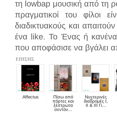
τη lowbap μουσική από τη ροκ
πραγματικοί του φίλοι εί
διαδικτυακούς και απαιτούν
ένα like. Το Ένας ή κανέν
που αποφάσισε να βγάλει α
ΕΠΙΣΗΣ
Affectus
Πίσω από
Νυχτερινές
πόρτες και
διαδρομές Ι,
ξέστρωτα
ΙΙ & ΙΙΙ Γι...
σεντόν...