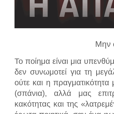
λ
λ
α
γ
ή
Μην α
Το ποίημα είναι μια υπενθύ
δεν συνωμοτεί για τη μεγά
ούτε και η πραγματικότητα 
(σπάνια), αλλά μας επι
κακότητας και της «λατρεμ