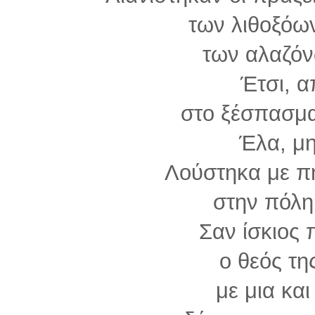
των λιθοξόων
των αλαζόν
Έτσι, 
στο ξέσπασμα
Έλα, μ
Λούστηκα με π
στην πόλη
Σαν ίσκιος 
ο θεός τη
με μια και