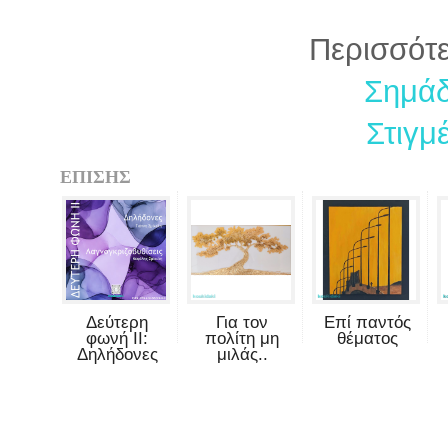
Περισσότε
Σημάδ
Στιγμ
ΕΠΙΣΗΣ
Δεύτερη
Για τον
Επί παντός
φωνή II:
πολίτη μη
θέματος
Δηλήδονες
μιλάς..