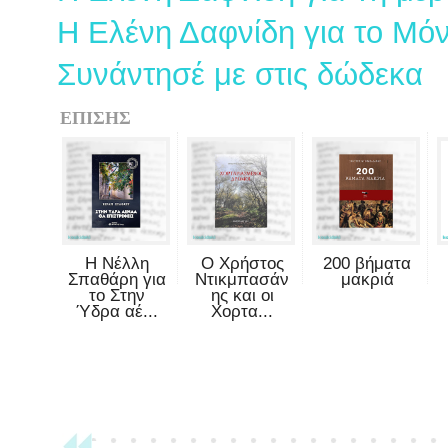
Η Ελένη Δαφνίδη για το Μόν
Συνάντησέ με στις δώδεκα
ΕΠΙΣΗΣ
Η Νέλλη
Ο Χρήστος
200 βήματα
Σπαθάρη για
Ντικμπασάν
μακριά
το Στην
ης και οι
Ύδρα αέ...
Χορτα...