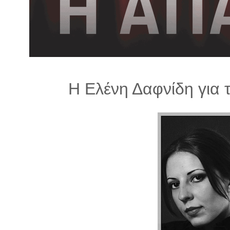
λ
λ
α
γ
ή
Η Ελένη Δαφνίδη για τ