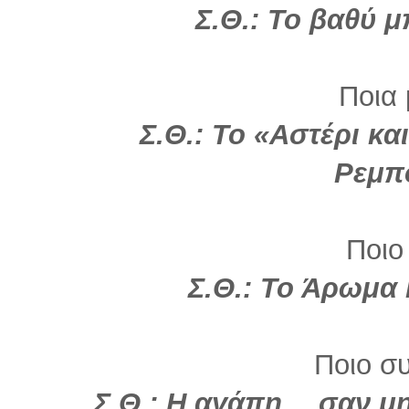
Σ.Θ.: To βαθύ 
Ποια 
Σ.Θ.: Το «Αστέρι κα
Ρεμπ
Ποιο
Σ.Θ.:
Το Άρωμα 
Ποιο σ
Σ.Θ.: Η αγάπη… σαν μ