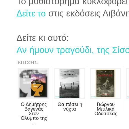
Το μυθιστόρημα κυκλοφορεί
στις εκδόσεις Λιβάνη
Δείτε το
Δείτε κι αυτό:
Αν ήμουν τραγούδι, της Σί
ΕΠΙΣΗΣ
Ο Δημήτρης
Θα πέσει η
Γιώργου
Βαγενάς
νύχτα
Μπιλικά
Στον
Οδυσσέας
Όλυμπο της
...