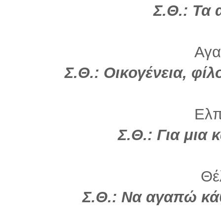
Σ.Θ.: Τα
Αγα
Σ.Θ.: Οικογένεια, φί
Ελπί
Σ.Θ.:
Για μια 
Θέλ
Σ.Θ.: Να αγαπώ κά