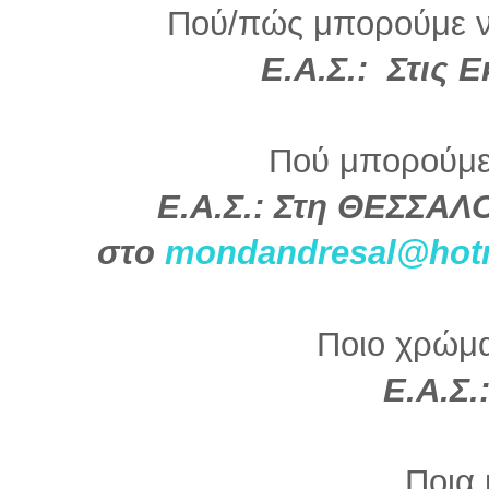
Πού/πώς μπορούμε να
Ε.Α.Σ.: Στις 
Πού μπορούμε
Ε.Α.Σ.: Στη ΘΕΣΣΑΛ
στο
mondandresal@hotm
Ποιο χρώμα 
Ε.Α.Σ.
Ποια 