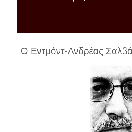
λ
λ
α
γ
ή
Ο Εντμόντ-Ανδρέας Σαλβά