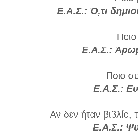
Ε.Α.Σ.:
Ό,τι δημιο
Ποιο
Ε.Α.Σ.: Άρω
Ποιο σ
Ε.Α.Σ.: 
Αν δεν ήταν βιβλίο, 
Ε.Α.Σ.: Ψ