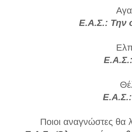
Αγα
Ε.Α.Σ.: Την 
Ελπί
Ε.Α.Σ.
Θέλ
Ε.Α.Σ.
Ποιοι αναγνώστες θα λ