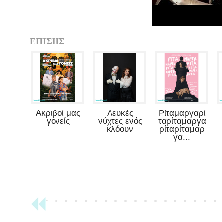
ΕΠΙΣΗΣ
Ακριβοί μας
Λευκές
Ρίταμαργαρί
γονείς
νύχτες ενός
ταρίταμαργα
κλόουν
ρίταρίταμαρ
γα...