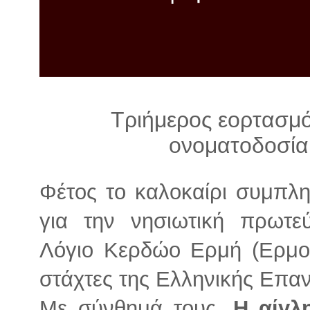
λ
λ
α
γ
ή
Τριήμερος εορτασμ
ονοματοδοσία
Φέτος το καλοκαίρι συμπλη
για την νησιωτική πρωτ
Λόγιο Κερδώο Ερμή (Ερμού
στάχτες της Ελληνικής Επα
Με σύνθημά τους,
Η αίγλ