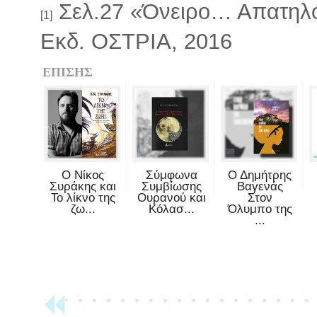
Σελ.27 «Όνειρο… Απατηλό
[1]
Εκδ. ΟΣΤΡΙΑ, 2016
ΕΠΙΣΗΣ
Ο Νίκος
Σύμφωνα
Ο Δημήτρης
Συράκης και
Συμβίωσης
Βαγενάς
Το λίκνο της
Ουρανού και
Στον
ζω...
Κόλασ...
Όλυμπο της
...