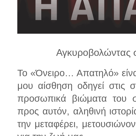
λ
λ
α
γ
ή
Αγκυροβολώντας σ
Το «Όνειρο… Απατηλό» είνα
μου αίσθηση οδηγεί στις σ
προσωπικά βιώματα του συ
προς αυτόν, αληθινή ιστορί
την μεταφέρει, μετουσιώνον