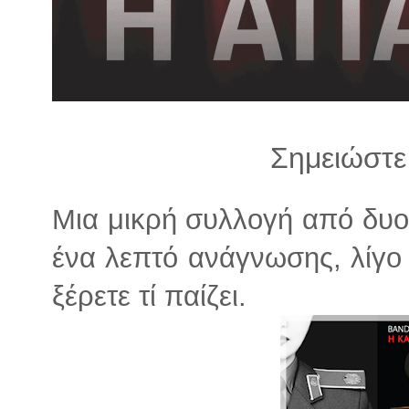
λ
λ
α
γ
ή
Σημειώστε
Μια μικρή συλλογή από δυο
ένα λεπτό ανάγνωσης, λίγο 
ξέρετε τί παίζει.