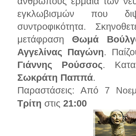
ανθρώπους έρμαια των νε
εγκλωβισμών που δι
συντροφικότητα. Σκηνοθ
μετάφραση
Θωμά Βούλγ
Αγγελίνας Παγώνη
. Παίζ
Γιάννης Ρούσσος
. Κατα
Σωκράτη Παππά
.
Παραστάσεις: Από
7 Νοεμ
Τρίτη
στις
21:00