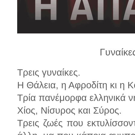
λ
λ
α
γ
ή
Γυναίκε
Τρεις γυναίκες.
Η Θάλεια, η Αφροδίτη κι η Κ
Τρία πανέμορφα ελληνικά ν
Χίος, Νίσυρος και Σύρος.
Τρεις ζωές που εκτυλίσσον