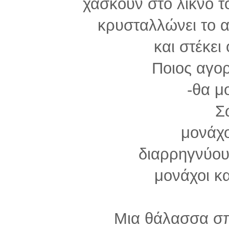
χάσκουν στο λίκνο τ
κρυσταλλώνει το 
και στέκει
Ποιος αγορ
-θα μο
Σ
μονάχο
διαρρηγνύουν
μονάχοι κα
Μια θάλασσα σ