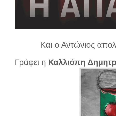
λ
λ
α
γ
ή
Και ο Αντώνιος απολ
Γράφει η
Καλλιόπη Δημητ