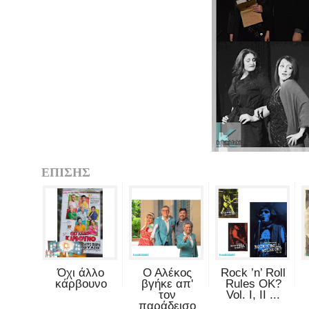
ΕΠΙΣΗΣ
Όχι άλλο
Ο Αλέκος
Rock ’n’ Roll
κάρβουνο
βγήκε απ'
Rules OK?
τον
Vol. I, II ...
παράδεισο