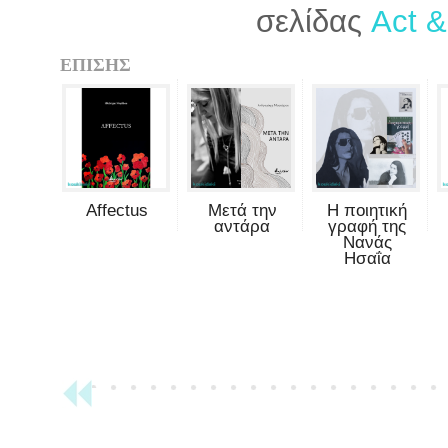
σελίδας
Act &
ΕΠΙΣΗΣ
Affectus
Μετά την
Η ποιητική
αντάρα
γραφή της
Νανάς
Ησαΐα