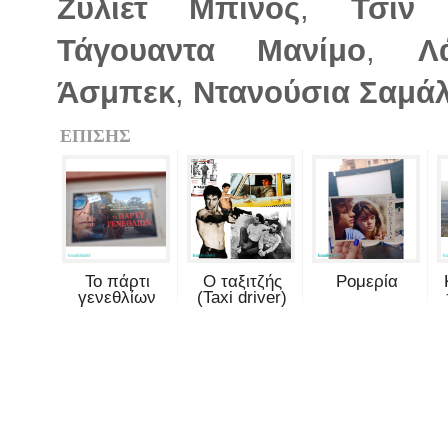
Ζυλιέτ Μπινός
,
Τσιν
Τάγουαντα Μανίμο
,
Λ
Άσμπεκ
,
Ντανούσια Σαμά
ΕΠΙΣΗΣ
Το πάρτι
Ο ταξιτζής
Ρομερία
γενεθλίων
(Taxi driver)