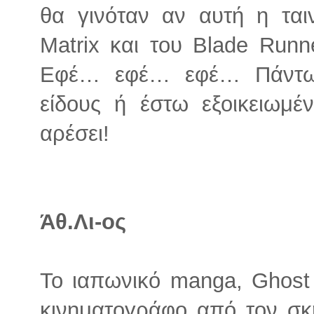
θα γινόταν αν αυτή η ται
Matrix και του Blade Runne
Εφέ… εφέ… εφέ… Πάντως,
είδους ή έστω εξοικειωμέν
αρέσει!
Άθ.Λι-ος
Το ιαπωνικό manga, Ghost i
κινηματογράφο από τον σ