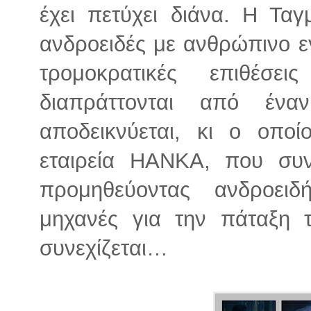
έχει πετύχει διάνα. Η Ταγ
ανδροειδές με ανθρώπινο εγ
τρομοκρατικές επιθέσ
διαπράττονται από έν
αποδεικνύεται, κι ο οπο
εταιρεία HANKA, που συν
προμηθεύοντας ανδροειδ
μηχανές για την πάταξη τ
συνεχίζεται…