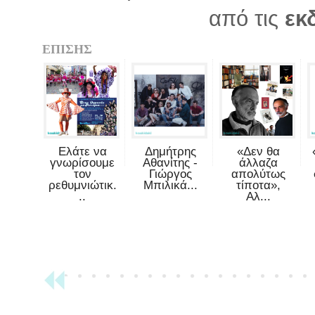
από τις
εκ
ΕΠΙΣΗΣ
Ελάτε να
Δημήτρης
«Δεν θα
γνωρίσουμε
Αθανίτης -
άλλαζα
τον
Γιώργος
απολύτως
ρεθυμνιώτικ.
Μπιλικά...
τίποτα»,
..
Αλ...