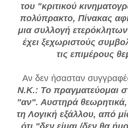
του "κριτικού κινηματογρ
πολύπρακτο, Πίνακας αφ
μια συλλογή ετερόκλητων
έχει ξεχωριστούς συμβο
τις επιμέρους θε
Αν δεν ήσασταν συγγραφέα
Ν.Κ.: To
πραγματεύομαι στ
"αν". Αυστηρά θεωρητικά, 
τη Λογική εξάλλου, από 
ότι "δεν είμαι /δεν θα ή