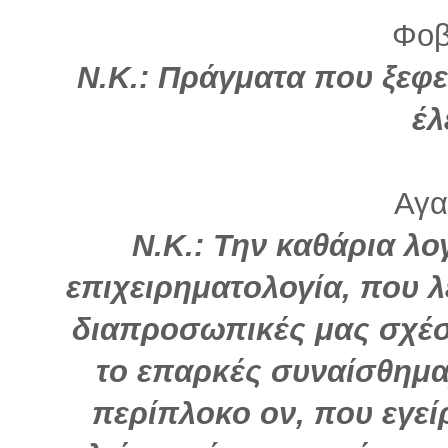
Φοβ
Ν.Κ.:
Πράγματα που ξεφε
έλ
Αγα
Ν.Κ.: Την καθάρια λο
επιχειρηματολογία, που λε
διαπροσωπικές μας σχέσε
το επαρκές συναίσθημ
περίπλοκο ον, που εγεί