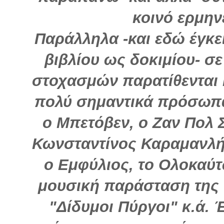
κοινό ερμην
Παράλληλα -και εδώ έγκε
βιβλίου ως δοκιμίου- σ
στοχασμών παρατίθενται κ
πολύ σημαντικά πρόσωπα
ο Μπετόβεν, ο Ζαν Πολ 
Κωνσταντίνος Καραμανλής
ο Εμφύλιος, το Ολοκαύ
μουσική παράσταση της ι
"Δίδυμοι Πύργοι" κ.ά. Έ