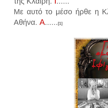
Ι
της Κλαίρη.
......
Με αυτό το μέσο ήρθε η Κ
Α
Αθήνα.
......
[1]