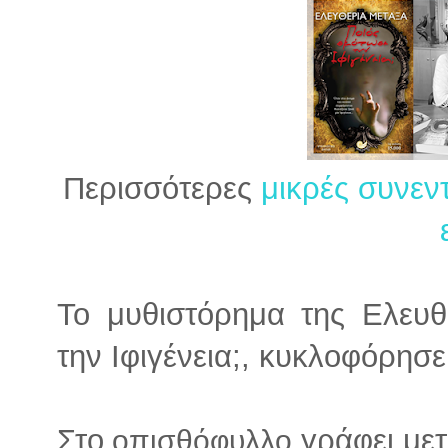
Περισσότερες
μικρές συνεν
Το μυθιστόρημα της Ελευθ
την Ιφιγένεια;, κυκλοφόρησε
Στο
γράφει μετ
οπισθόφυλλο