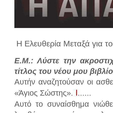
λ
λ
α
γ
ή
Η Ελευθερία Μεταξά για το
Ε.Μ.: Λύστε την ακροστι
τίτλος του νέου μου βιβλ
Αυτήν αναζητούσαν οι ασθε
Ι
«Άγιος Σώστης».
......
Αυτό το συναίσθημα νιώθε