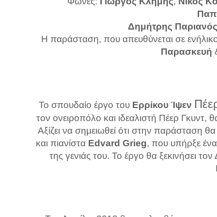
Φωνές:
Γιώργος Κλήμης
,
Νίκος Κ
Παπ
Δημήτρης Παριανό
Η παράσταση, που απευθύνεται σε ενήλικο 
Παρασκευή
Πέε
Το σπουδαίο έργο του
Ερρίκου Ίψεν
τον ονειροπόλο και ιδεαλιστή Πέερ Γκυντ, 
Αξίζει να σημειωθεί ότι στην παράσταση θ
και πιανίστα
Edvard Grieg
, που υπήρξε έν
της γενιάς του. Το έργο θα ξεκινήσει τον