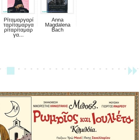
Ρίταμαργαρί
Anna
ταρίταμαργα
Magdalena
ρίταρίταμαρ
Bach
γα...