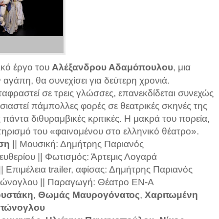
ικό έργο του
Αλέξανδρου Αδαμόπουλου
, μια
αγάπη, θα συνεχίσει για δεύτερη χρονιά.
εταφραστεί σε τρεις γλώσσες, επανεκδίδεται συνεχώς
ουσιαστεί πάμπολλες φορές σε θεατρικές σκηνές της
πάντα διθυραμβικές κριτικές. Η μακρά του πορεία,
τηρισμό του «φαινομένου στο ελληνικό θέατρο».
ση
|| Μουσική: Δημήτρης Παριανός
ευθερίου || Φωτισμός: Άρτεμις Λογαρά
 Επιμέλεια trailer, αφίσας: Δημήτρης Παριανός
τώνογλου || Παραγωγή: Θέατρο ΕΝ-Α
ουστάκη
,
Θωμάς Μαυρογόνατος
,
Χαριτωμένη
τώνογλου