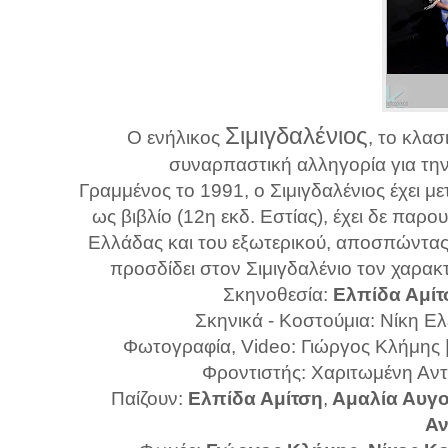
Σιμιγδαλένιος
Ο ενήλικος
, το κλασ
συναρπαστική αλληγορία για την 
Γραμμένος το 1991, ο Σιμιγδαλένιος έχει μ
ως βιβλίο (12η εκδ. Εστίας), έχει δε παρ
Ελλάδας και του εξωτερικού, αποσπώντας 
προσδίδει στον Σιμιγδαλένιο τον χαρακ
Σκηνοθεσία:
Ελπίδα Αμίτ
Σκηνικά - Κοστούμια: Νίκη Ελ
Φωτογραφία, Video: Γιώργος Κλήμης ||
Φροντιστής: Χαριτωμένη Αν
Παίζουν:
Ελπίδα Αμίτση
,
Αμαλία Αυγ
Αν