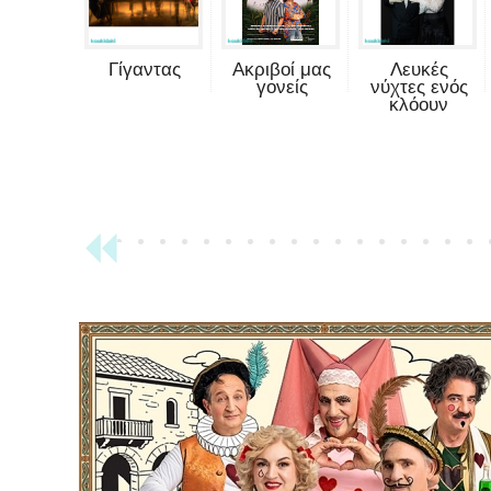
Γίγαντας
Ακριβοί μας
Λευκές
γονείς
νύχτες ενός
κλόουν