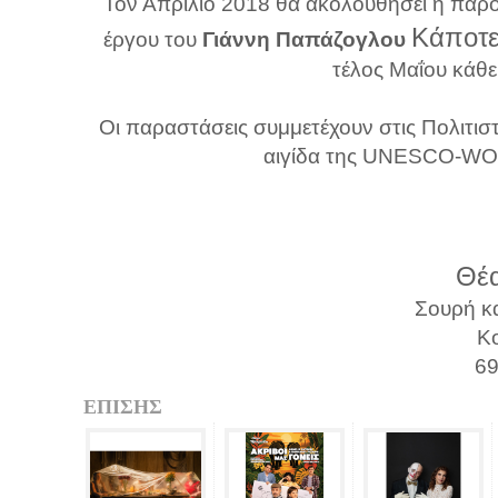
Τον Απρίλιο 2018 θα ακολουθήσει η παρ
Κάποτε
έργου του
Γιάννη Παπάζογλου
τέλος Μαΐου κάθ
Οι παραστάσεις συμμετέχουν στις Πολιτι
αιγίδα της UNESCO-
Θέ
Σουρή κ
Κ
6
ΕΠΙΣΗΣ