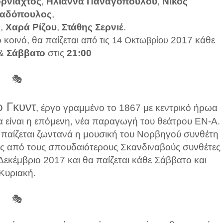
ορνιαχτός
,
Ηλιάννα Παναγοπούλου
,
Νίκος
αδόπουλος
,
ς
,
Χαρά Ρίζου
,
Στάθης Σερνιέ
.
κοινό, θα παίζεται
2017 κάθε
από τις 14 Οκτωβρίου
&
Σάββατο
στις
21:00
🎭
ρ Γκυντ
, έργο γραμμένο το 1867 με κεντρικό ήρωα
θα είναι η επόμενη, νέα παραγωγή του θεάτρου ΕΝ-Α.
α παίζεται ζωντανά η μουσική του Νορβηγού συνθέτη
ας από τους σπουδαιότερους Σκανδιναβούς συνθέτες
 Δεκέμβριο 2017 και θα παίζεται κάθε Σάββατο και
Κυριακή.
🎭