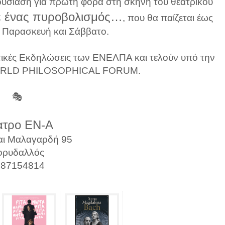
ουσίαση για πρώτη φορά στη σκηνή του θεατρικού
 ένας πυροβολισμός…
, που θα παίζεται έως
ε Παρασκευή και Σάββατο.
στικές Εκδηλώσεις των ΕΝΕΛΠΑ και τελούν υπό την
WORLD PHILOSOPHICAL FORUM.
🎭
ατρο ΕΝ-Α
αι Μαλαγαρδή 95
ορυδαλλός
987154814