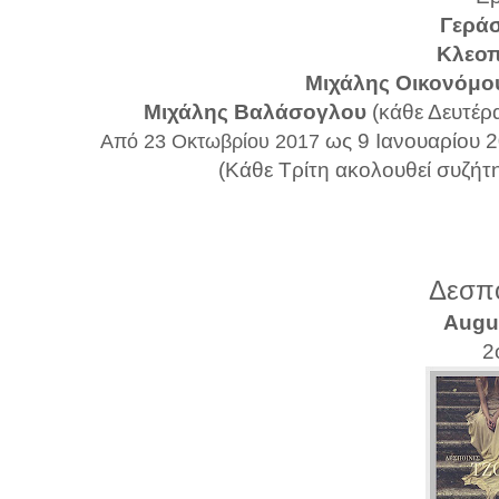
Γεράσ
Κλεο
Μιχάλης Οικονόμο
Μιχάλης Βαλάσογλου
(κάθε Δευτέρα
ως 9 Ιανουαρίου 
Από 23 Οκτωβρίου 2017
(Κάθε Τρίτη ακολουθεί συζήτη
Δεσπο
Augus
2