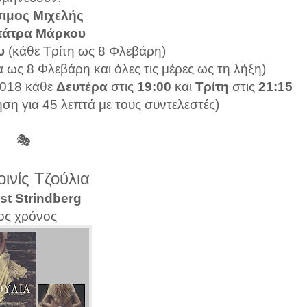
ιμος Μιχελής
πάτρα Μάρκου
υ
(κάθε Τρίτη ως 8 Φλεβάρη)
 ως 8 Φλεβάρη και όλες τις μέρες ως τη λήξη)
2018 κάθε
Δευτέρα
στις
19:00
και
Τρίτη
στις
21:15
ση για 45 λεπτά με τους συντελεστές)
🎭
ινίς Τζούλια
t Strindberg
ος χρόνος