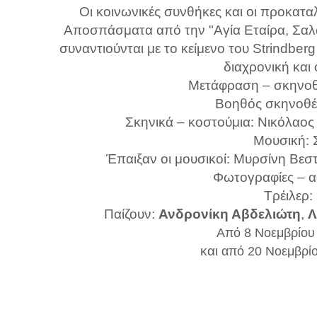
Οι κοινωνικές συνθήκες και οι προκατα
Αποσπάσματα από την "Αγία Εταίρα, Σαλώ
συναντιούνται με το κείμενο του Strindber
διαχρονική και
Μετάφραση – σκηνοθ
Βοηθός σκηνοθέ
Σκηνικά – κοστούμια: Νικόλαο
Μουσική: 
Έπαιξαν οι μουσικοί: Μυρσίνη Βε
Φωτογραφίες – αφ
Τρέιλερ
Παίζουν:
Ανδρονίκη Αβδελιώτη
,
Λ
Από 8 Νοεμβρίου
και
από 20 Νοεμβρί