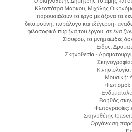
Ο σκηνοθέτης Δημήτρης Τσιάμης και οι
Κλεοπάτρα Μάρκου, Μιχάλης Οικονόμο
παρουσιάζουν το έργο με άξονα τα κεν
δικαιοσύνη, παράλογο και εξέγερση- αναδε
φιλοσοφικό πυρήνα του έργου, σε ένα ζω
Σίσυφου, το μνημειώδες δο
Είδος: Δραμα
Σκηνοθεσία - Δραματουργι
Σκηνογραφία:
Κινησιολογία
Μουσική: 
Φωτισμοί:
Ενδυματολο
Βοηθός σκην
Φωτογραφίες: 
Σκηνοθέτης tease
Οργάνωση παρα
Ερ