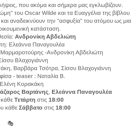
λήψεις, που ακόμα και σήμερα μας εγκλωβίζουν.
μη" του Oscar Wilde και τα Ευαγγέλια της βίβλου
g και αναδεικνύουν την "ασφυξία" του ατόμου ως μια
 οικουμενική κατάσταση.
εσία:
Ανδρονίκη Αβδελιώτη
τη: Ελεάννα Παναγουλέα
ς Μαρμαροτούρης -Ανδρονίκη Αβδελιώτη
Σίσσυ Βλαχογιάννη
στάκη, Βαρβάρα Τσότρα, Σίσσυ Βλαχογιάννη
ίσα - teaser : Ναταλία Β.
: Ελένη Κορακάκη
άζαρος Βαρτάνης
,
Ελεάννα Παναγουλέα
κάθε
Τετάρτη
στις
18:00
κάθε
Σάββατο
στις
18:00
ου
🎭