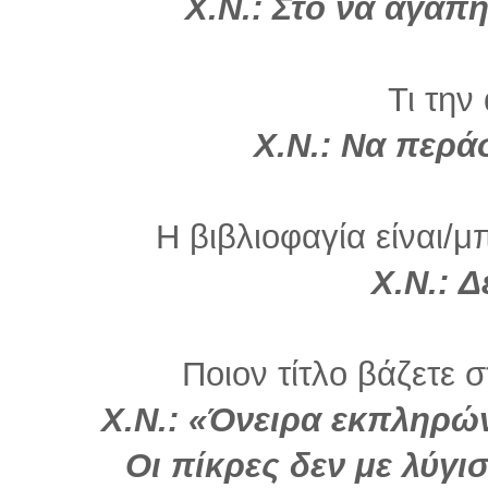
Χ.Ν.:
Στο να αγαπη
Τι την
Χ.Ν.: Να περά
Η βιβλιοφαγία είναι/μ
Χ.Ν.: Δ
Ποιον τίτλο βάζετε σ
Χ.Ν.: «Όνειρα εκπληρών
Οι πίκρες δεν με λύγι