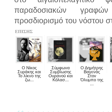
παραδοσιακών γραφώ
προσδιορισμό του νόστου σ
ΕΠΙΣΗΣ
Ο Νίκος
Σύμφωνα
Ο Δημήτρης
Συράκης και
Συμβίωσης
Βαγενάς
Το λίκνο της
Ουρανού και
Στον
ζω...
Κόλασ...
Όλυμπο της
...