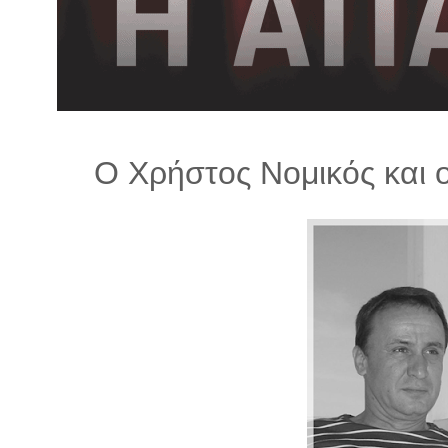
λ
λ
α
γ
ή
Ο Χρήστος Νομικός και ο