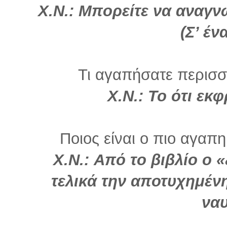
Χ.Ν.:
Μπορείτε να αναγν
(Σ’ έν
Τι αγαπήσατε περισσό
Χ.Ν.: Το ότι εκ
Ποιος είναι ο πιο αγαπη
Χ.Ν.:
Από το βιβλίο ο 
τελικά την αποτυχημέν
ναυ