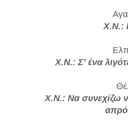
Αγα
Χ.Ν.:
Ελπί
Χ.Ν.: Σ’ ένα λιγό
Θέλ
Χ.Ν.: Να συνεχίζω 
απρό