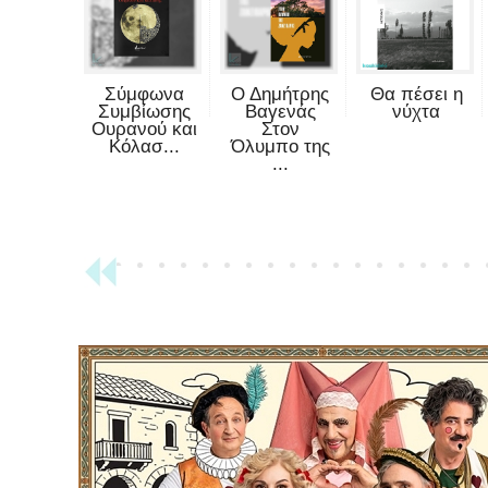
Σύμφωνα
Ο Δημήτρης
Θα πέσει η
Συμβίωσης
Βαγενάς
νύχτα
Ουρανού και
Στον
Κόλασ...
Όλυμπο της
...