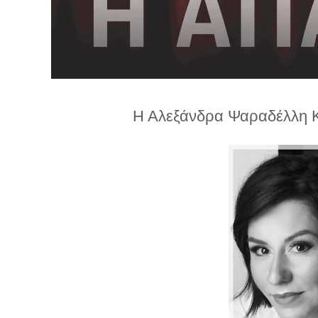
λ
λ
α
γ
ή
Η Αλεξάνδρα Ψαραδέλλη Κ