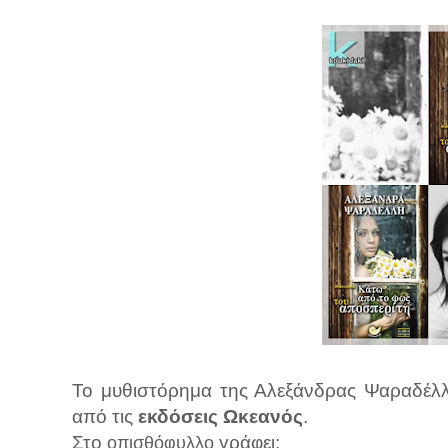
Το μυθιστόρημα της Αλεξάνδρας Ψαραδέλλ
από τις
εκδόσεις Ωκεανός
.
Στο
γράφει:
οπισθόφυλλο