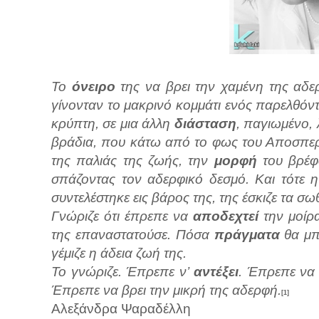
Το
όνειρο
της να βρει την χαμένη της αδε
γίνονταν το μακρινό κομμάτι ενός παρελθόν
κρύπτη, σε μια άλλη
διάσταση
, παγιωμένο, λ
βράδια, που κάτω από το φως του Αποσπερ
της παλιάς της ζωής, την
μορφή
του βρέφ
σπάζοντας τον αδερφικό δεσμό. Και τότε 
συντελέστηκε εις βάρος της, της έσκιζε τα σω
Γνώριζε ότι έπρεπε να
αποδεχτεί
την μοίρ
της επαναστατούσε. Πόσα
πράγματα
θα μπ
γέμιζε η άδεια ζωή της.
Το γνώριζε. Έπρεπε ν’
αντέξει
. Έπρεπε να
Έπρεπε να βρει την μικρή της αδερφή.
[1]
Αλεξάνδρα Ψαραδέλλη