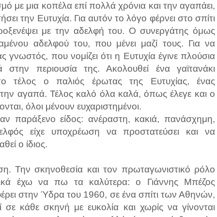
σμό με μια κοπέλα επί πολλά χρόνια και την αγαπάει,
σει την Ευτυχία. Για αυτόν το λόγο φέρνει στο σπίτι
ροξενέψει με την αδελφή του. Ο συνεργάτης όμως
αμένου αδελφού του, που μένει μαζί τους. Για να
ς γνωστός, που νομίζει ότι η Ευτυχία έγινε πλούσια
 στην περιουσία της. Ακολουθεί ένα γαϊτανάκι
το τέλος ο παλιός έρωτας της Ευτυχίας, ένας
την αγαπά. Τέλος καλό όλα καλά, όπως έλεγε και ο
νται, όλοι μένουν ευχαριστημένοι.
αν παράξενο είδος: ανέραστη, κακιά, πανάσχημη,
ελφός είχε υποχρέωση να προστατεύσει και να
εί ο ίδιος.
η. Την σκηνοθεσία και τον πρωταγωνιστικό ρόλο
τικά έχω να πω τα καλύτερα: ο Γιάννης Μπέζος
φέρει στην Ύδρα του 1960, σε ένα σπίτι των Αθηνών,
ί σε κάθε σκηνή με ευκολία και χωρίς να γίνονται