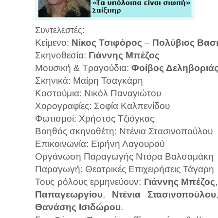
:
Συντελεστές
Κείμενο:
Νίκος
Τσιφόρος
–
Πολύβιος Βασι
Σκηνοθεσία:
Γιάννης Μπέζος
Μουσική & Τραγούδια:
Φοίβος Δεληβοριά
Σκηνικά: Μαίρη Τσαγκάρη
Κοστούμια: Νικόλ Παναγιώτου
Χορογραφίες: Σοφία Καλπενίδου
Φωτισμοί: Χρήστος Τζιόγκας
Βοηθός σκηνοθέτη: Ντένια Στασινοπούλου
Επικοινωνία: Ειρήνη Λαγουρού
Οργάνωση Παραγωγής Ντόρα Βαλσαμάκη
Παραγωγή: Θεατρικές Επιχειρήσεις Τάγαρη
Τους ρόλους ερμηνεύουν:
Γιάννης Μπέζος
Παπαγεωργίου
,
Ντένια Στασινοπούλου
Θανάσης Ισιδώρου
.