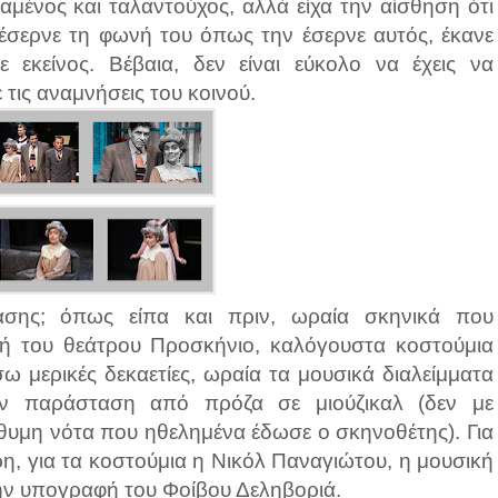
ραμένος και ταλαντούχος, αλλά είχα την αίσθηση ότι
 έσερνε τη φωνή του όπως την έσερνε αυτός, έκανε
ε εκείνος. Βέβαια, δεν είναι εύκολο να έχεις να
 τις αναμνήσεις του κοινού.
ασης; όπως είπα και πριν, ωραία σκηνικά που
ή του θεάτρου Προσκήνιο, καλόγουστα κοστούμια
ω μερικές δεκαετίες, ωραία τα μουσικά διαλείμματα
ν παράσταση από πρόζα σε μιούζικαλ (δεν με
ύθυμη νότα που ηθελημένα έδωσε ο σκηνοθέτης). Για
η, για τα κοστούμια η Νικόλ Παναγιώτου, η μουσική
ην υπογραφή του Φοίβου Δεληβοριά.