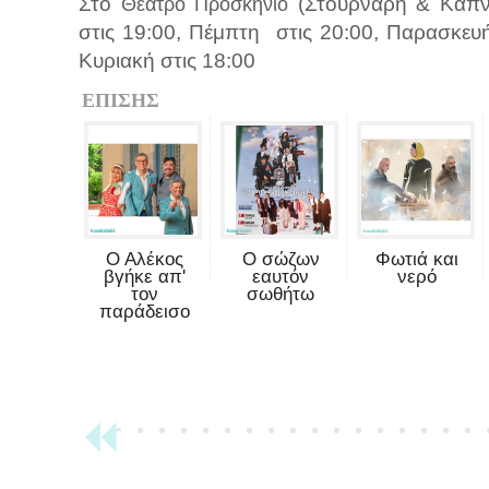
Στο
(Στουρνάρη & Καπνο
Θέατρο Προσκήνιο
στις 19:00, Πέμπτη στις 20:00, Παρασκευή 
Κυριακή στις 18:00
ΕΠΙΣΗΣ
Ο Αλέκος
Ο σώζων
Φωτιά και
βγήκε απ'
εαυτόν
νερό
τον
σωθήτω
παράδεισο