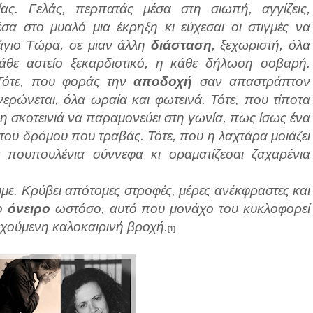
ίας. Γελάς, περπατάς μέσα στη σιωπή, αγγίζεις,
έσα στο μυαλό μια έκρηξη κι εύχεσαι οι στιγμές να
άγιο Τώρα, σε μιαν άλλη
διάσταση
, ξεχωριστή, όλα
κάθε αστείο ξεκαρδιστικό, η κάθε δήλωση σοβαρή.
Τότε, που φοράς την
αποδοχή
σαν απαστράπτον
ρώνεται, όλα ωραία και φωτεινά. Τότε, που τίποτα
η σκοτεινιά να παραμονεύει στη γωνία, πως ίσως ένα
 του δρόμου που τραβάς. Τότε, που η λαχτάρα μοιάζει
 πουπουλένια σύννεφα κι οραματίζεσαι ζαχαρένια
υμε. Κρύβει απότομες στροφές, μέρες ανέκφραστες και
Το
όνειρο
ωστόσο, αυτό που μονάχο του κυκλοφορεί
δεχούμενη καλοκαιρινή βροχή.
[1]