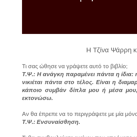
λ
λ
α
γ
ή
Η Τζίνα Ψάρρη κ
Τι σας ώθησε να γράψετε αυτό το βιβλίο;
Τ.Ψ.: Η ανάγκη παραμένει πάντα η ίδια:
νικιέται πάντα στο τέλος. Είναι η διαμ
κάποιο συμβάν δίπλα μου ή μέσα μου,
εκτονώσω.
Αν θα έπρεπε να το περιγράψετε με μία μόνο
Τ.Ψ.:
Ενσυναίσθηση.