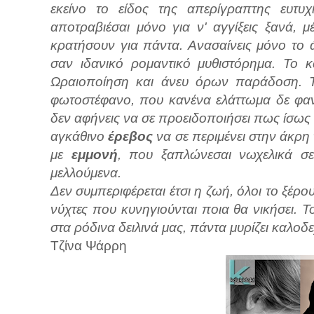
εκείνο το είδος της απερίγραπτης ευτυχ
αποτραβιέσαι μόνο για ν' αγγίξεις ξανά, μ
κρατήσουν για πάντα. Ανασαίνεις μόνο το 
σαν ιδανικό ρομαντικό μυθιστόρημα. Το 
Ωραιοποίηση και άνευ όρων παράδοση. 
φωτοστέφανο, που κανένα ελάττωμα δε φανε
δεν αφήνεις να σε προειδοποιήσει πως ίσως 
αγκάθινο
έρεβος
να σε περιμένει στην άκρη
με
εμμονή
, που ξαπλώνεσαι νωχελικά σε
μελλούμενα.
Δεν συμπεριφέρεται έτσι η ζωή, όλοι το ξέρο
νύχτες που κυνηγιούνται ποια θα νικήσει. 
στα ρόδινα δειλινά μας, πάντα μυρίζει καλο
Τζίνα Ψάρρη