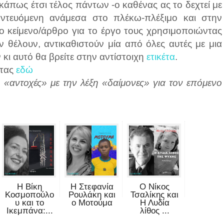
κάπως έτσι τέλος πάντων -ο καθένας ας το δεχτεί με
αντευόμενη ανάμεσα στο πλέκω-πλέξιμο και στην
ο κείμενο/άρθρο για το έργο τους χρησιμοποιώντας
ν θέλουν, αντικαθιστούν μία από όλες αυτές με μια
 κι αυτό θα βρείτε στην αντίστοιχη
ετικέτα
.
τας
εδώ
 «αντοχές» με την λέξη «δαίμονες» για τον επόμενο
Η Βίκη
Η Στεφανία
Ο Νίκος
Κοσμοπούλο
Ρουλάκη και
Τσαλίκης και
υ και το
ο Μοτούμα
Η Λυδία
Ικεμπάνα:...
λίθος ...