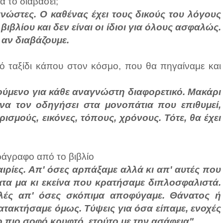
α το διαβάσει;
γνώστες. Ο καθένας έχει τους δικούς του λόγους
βλίου και δεν είναι οι ίδιοι για όλους ασφαλώς.
ι αν διαβάζουμε.
κό ταξίδι κάπου στον κόσμο, που θα πηγαίναμε και
ζητούμενο για κάθε αναγνώστη διαφορετικό. Μακάρι
 να τον οδηγήσει στα μονοπάτια που επιθυμεί,
σμούς, εικόνες, τόπους, χρόνους. Τότε, θα έχει
αράγραφο από το βιβλίο
αιρίες. Απ' όσες αρπάξαμε αλλά κι απ' αυτές που
τα μα κι εκείνα που κρατήσαμε διπλοσφαλιστά.
λές απ' όσες σκόπιμα αποφύγαμε. Θάνατος ή
ατακτήσαμε όμως. Τύψεις για όσα είπαμε, ενοχές
 πιο σοφό κρυφτό, ετούτο με την ασάφεια".