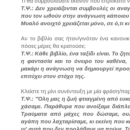
Τι θα συμβουλεύατε εκείνον που επρόκειτο ν
Τ.Ψ.: Δεν χρειάζονται συμβουλές οι ανα
που τον ωθούν στην ανάγνωση κάποιου βι
Μυαλό ανοιχτό χρειάζεται μόνο, σε ό,τι κ
Αν το βιβλίο σας ήταν/γινόταν ένα κανονι
πόσες μέρες θα κρατούσε;
Τ.Ψ.: Κάθε βιβλίο, ένα ταξίδι είναι. Το 
η φαντασία και το όνειρο του καθένα,
μακάρι η ανάγνωση να δημιουργεί προορι
επιτύχει στον στόχο της.
Κλείστε τη μίνι συνέντευξη με μία φράση/π
Τ.Ψ.: "Όλη μας η ζωή φτιαγμένη από ευκ
χάσαμε. Παράθυρα που ανοίξαμε διάπλα
Τραύματα από μάχες που δώσαμε, ου
αγάπη που λαχταρίσαμε, κι εκείνη που κ
γι' αυτά που δεν προλάβαμε να πούμε. Το