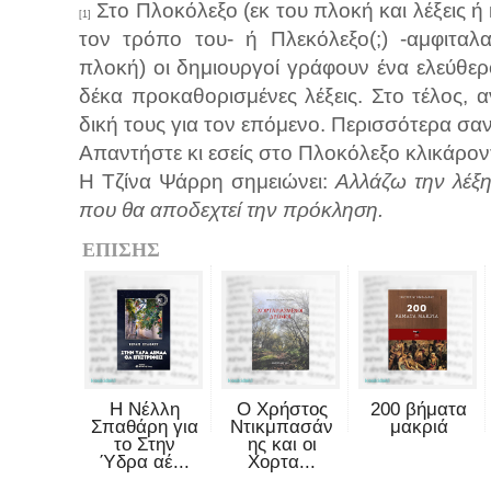
Στο Πλοκόλεξο (εκ του πλοκή και λέξεις ή 
[1]
τον τρόπο του- ή Πλεκόλεξο(;) -αμφιταλ
πλοκή) οι δημιουργοί γράφουν ένα ελεύθερ
δέκα προκαθορισμένες λέξεις. Στο τέλος, α
δική τους για τον επόμενο. Περισσότερα σαν
Απαντήστε κι εσείς στο Πλοκόλεξο κλικάρον
Η Τζίνα Ψάρρη σημειώνει:
Αλλάζω την λέξη
που θα αποδεχτεί την πρόκληση.
ΕΠΙΣΗΣ
Η Νέλλη
Ο Χρήστος
200 βήματα
Σπαθάρη για
Ντικμπασάν
μακριά
το Στην
ης και οι
Ύδρα αέ...
Χορτα...