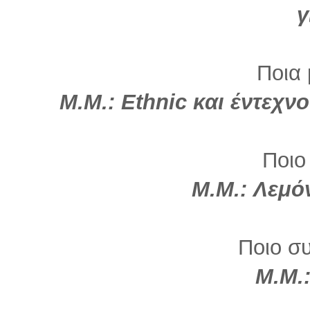
γ
Ποια 
Μ.Μ.:
Ethnic
και έντεχνο
Ποιο
Μ.Μ.: Λεμό
Ποιο σ
Μ.Μ.