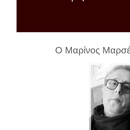
λ
λ
α
γ
ή
Ο Μαρίνος Μαρσέ