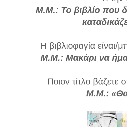
Μ.Μ.:
Το βιβλίο που 
καταδικάζε
Η βιβλιοφαγία είναι/μ
Μ.Μ.:
Μακάρι να ήμα
Ποιον τίτλο βάζετε σ
Μ
.Μ.: «Θ