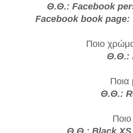
Θ.Θ.: Facebook per
Facebook book page: 
Ποιο χρώμα 
Θ.Θ.:
Ποια 
Θ.Θ.:
R
Ποιο
Θ.Θ.:
Black
XS 