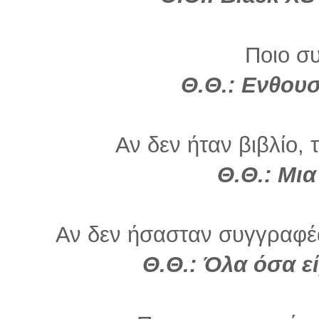
Ποιο σ
Θ.Θ.: Ενθου
Αν δεν ήταν βιβλίο, 
Θ.Θ.:
Μια
Αν δεν ήσασταν συγγραφέα
Θ.Θ.: Όλα όσα ε