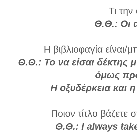
Τι την
Θ.Θ.: Οι
Η βιβλιοφαγία είναι/μ
Θ.Θ.: Το να είσαι δέκτης μ
όμως πρ
Η οξυδέρκεια και η
Ποιον τίτλο βάζετε σ
Θ.Θ.:
I always ta