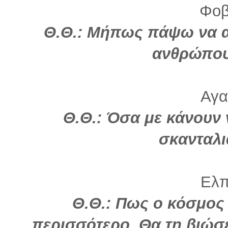
Φοβ
Θ.Θ.: Μήπως πάψω να α
ανθρώπου
Αγα
Θ.Θ.:
Όσα με κάνουν
σκανταλι
Ελπί
Θ.Θ.: Πως ο κόσμος 
περισσότερο. Θα τη βιώσε