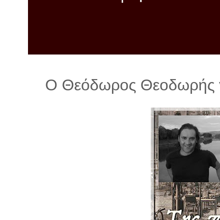
λ
λ
α
γ
ή
Ο Θεόδωρος Θεοδωρής γι