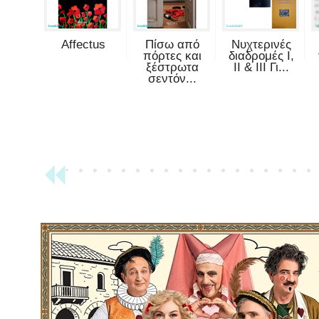
Affectus
Πίσω από
Νυχτερινές
πόρτες και
διαδρομές Ι,
ξέστρωτα
ΙΙ & ΙΙΙ Γι...
σεντόν...