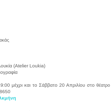
ακάς
υκία (Atelier Loukia)
ρογραφία
9:00 μέχρι και το Σάββατο 20 Απριλίου στο
θέατρο
28650
Αλκμήνη