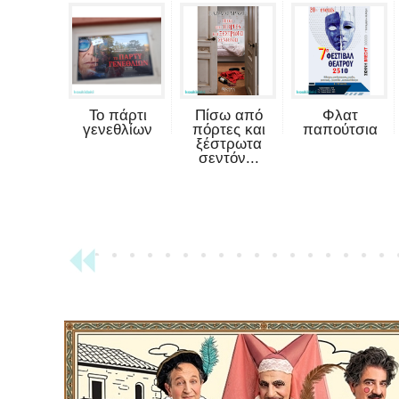
Το πάρτι
Πίσω από
Φλατ
γενεθλίων
πόρτες και
παπούτσια
ξέστρωτα
σεντόν...