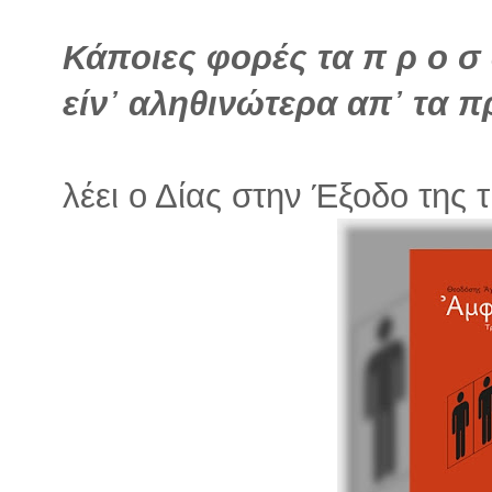
Κάποιες φορές τα π ρ ο σ 
είν᾽ αληθινώτερα απ᾽ τα
λέει ο Δίας στην Έξοδο της