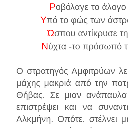
Ρ
οβόλαγε το άλογο
Υ
πό το φώς των άστρ
Ώ
σπου αντίκρυσε τη
Ν
ύχτα -το πρόσωπό τ
Ο στρατηγός Αμφιτρύων λεί
μάχης μακριά από την πατρ
Θήβας. Σε μιαν ανάπαυλα
επιστρέψει και να συναντ
Αλκμήνη. Οπότε, στέλνει 