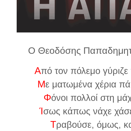
λ
λ
α
γ
ή
Ο Θεοδόσης Παπαδημητ
Α
πό τον πόλεμο γύριζε 
Μ
ε ματωμένα χέρια πά’
Φ
όνοι πολλοί στη μάχ
Ί
σως κάπως νάχε χάσε
Τ
ραβούσε, όμως, κ