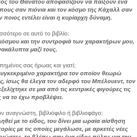
Θεός του Θανάτου αποφασίζουν να παίξουν ένα
πους σαν πιόνια και τον κόσμο της Κάχαλλ σαν
 ποιος εντέλει είναι η κυρίαρχη δύναμη.
σσότερο σε αυτό το βιβλίο;
κόσμου και την συντροφιά των χαρακτήρων μου,
ακάλυπτα μαζί τους.
απημένος σας ήρωας και γιατί;
 συγκεκριμένο χαρακτήρα τον οποίον θεωρώ
, ίσως θα έλεγα τον αδερφό του Μπέλουεντ, τον
ελίχτηκε σε μια από τις κεντρικές φιγούρες τις
ς να το έχω προβλέψει.
ον αναγνώστη, βιβλιόφιλο ή βιβλιοφάγο;
ηθεί με το είδος, του δίνει μια ωραία αίσθηση
ορίες με τις οποίες μεγάλωσε, με αρκετές νέες
νώστες, το βλέπω σαν ένα είδος πύλης για την