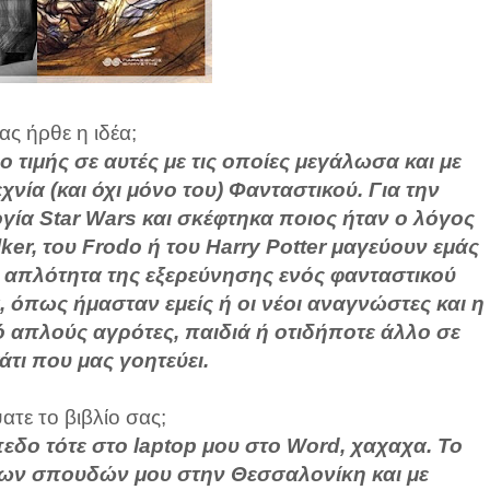
ς ήρθε η ιδέα;
 τιμής σε αυτές με τις οποίες μεγάλωσα και με
ία (και όχι μόνο του) Φανταστικού. Για την
ογία Star Wars και σκέφτηκα ποιος ήταν ο λόγος
ker, του Frodo ή του Harry Potter μαγεύουν εμάς
. Η απλότητα της εξερεύνησης ενός φανταστικού
 όπως ήμασταν εμείς ή οι νέοι αναγνώστες και η
 απλούς αγρότες, παιδιά ή οτιδήποτε άλλο σε
άτι που μας γοητεύει.
τε το βιβλίο σας;
πεδο τότε στο laptop μου στο Word, χαχαχα. Το
 των σπουδών μου στην Θεσσαλονίκη και με