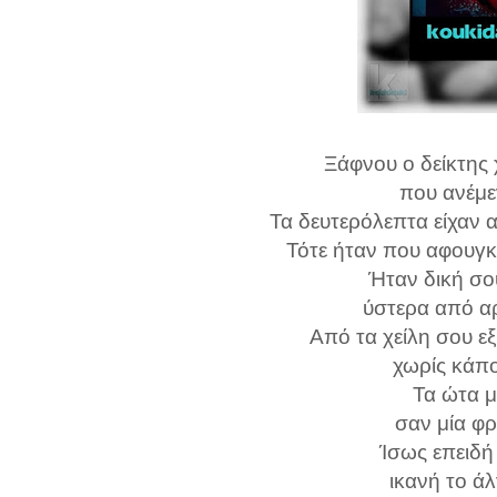
Ξάφνου ο δείκτης 
που ανέμε
Τα δευτερόλεπτα είχαν α
Τότε ήταν που αφουγ
Ήταν δική σο
ύστερα από α
Από τα χείλη σου εξ
χωρίς κάπο
Τα ώτα 
σαν μία φ
Ίσως επειδή 
ικανή το άλ