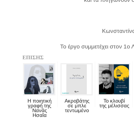
Κωνσταντίνα
Το έργο συμμετέχει στον 1ο 
ΕΠΙΣΗΣ
Η ποιητική
Ακροβάτης
Το κλουβί
γραφή της
σε μπλε
της μέλισσας
Νανάς
τεντωμένο
Ησαΐα