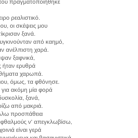
 που πραγματοποιήθηκε
ιρο ρεαλιστικό.
ου, οι σκέψεις μου
τίκρισαν ξανά.
συγκινούνταν από καημό,
αν ανέλπιστη χαρά.
ψαν ξαφνικά,
ς ήταν ερυθρά
θήματα χαρωπά.
ιου, όμως, τα φθόνησε.
 για ακόμη μία φορά
δυσκολία, ξανά,
ρίζω από μακριά.
λλω προσπάθεια
 οφθαλμούς ν' απεγκλωβίσω,
χοινιά είναι γερά
υνεχόμενα και βασανιστικά.