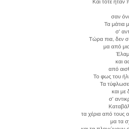
Και τότε ήταν
σαν όνε
Τα μάτια μ
σ' αν
Τώρα πια, δεν 
μα από μι
Έλαμ
και α
από αισ
Το φως του ήλ
Τα τύφλωσε
και με 
σ' αντικ
Καταβά
τα χέρια από τους
μα τα σ
και τα πληγώνουν σ