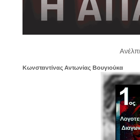
λ
λ
α
γ
ή
Ανέλπ
Κωνσταντίνας Αντωνίας Βουγιούκα