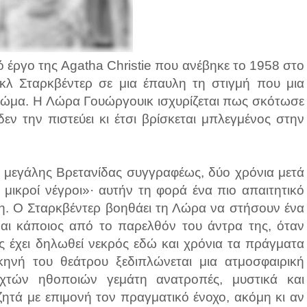
 έργο της Agatha Christie που ανέβηκε το 1958 στο
κλ Σταρκβέντερ σε μια έπαυλη τη στιγμή που μια
τώμα. Η Λώρα Γουώργουικ ισχυρίζεται πως σκότωσε
ν την πιστεύει κι έτσι βρίσκεται μπλεγμένος στην
της μεγάλης Bρετανίδας συγγραφέως, δύο χρόνια μετά
μικροί νέγροι»· αυτήν τη φορά ένα πιο απαιτητικό
ση. Ο Σταρκβέντερ βοηθάει τη Λώρα να στήσουν ένα
ίναι κάποιος από το παρελθόν του άντρα της, όταν
 έχει δηλωθεί νεκρός εδώ και χρόνια τα πράγματα
ηνή του θεάτρου ξεδιπλώνεται μια ατμοσφαιρική
εχτών ηθοποιών γεμάτη ανατροπές, μυστικά και
ητά με επιμονή τον πραγματικό ένοχο, ακόμη κι αν