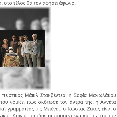
αι στο τέλος θα τον αφήσει άφωνο.
ι πειστικός Μάικλ Στακβέντερ, η Σοφία Μανωλάκου
 που νομίζει πως σκότωσε τον άντρα της, η Αννέτα
ική γραμματέας μις Μπένετ, ο Κώστας Ζέκος είναι ο
Νίκος Καϊνός υποδύεται προσεγμένα και σωστά τον