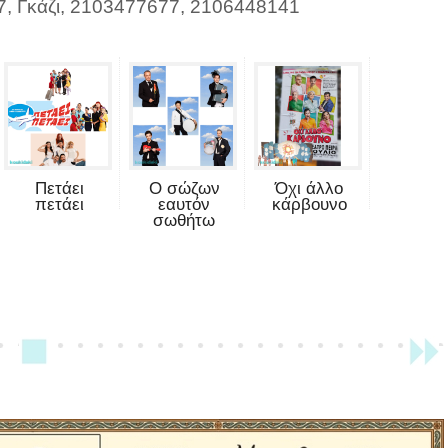
27, Γκάζι, 2103477677, 2106448141
Πετάει
Ο σώζων
Όχι άλλο
πετάει
εαυτόν
κάρβουνο
σωθήτω