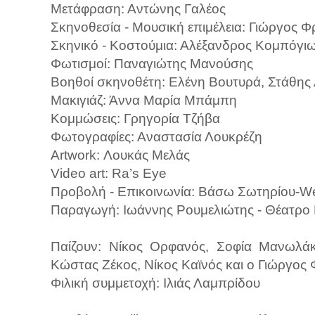
Μετάφραση: Αντώνης Γαλέος
Σκηνοθεσία - Μουσική επιμέλεια: Γιώργος 
Σκηνικό - Κοστούμια: Αλέξανδρος Κομπόγι
Φωτισμοί: Παναγιώτης Μανούσης
Βοηθοί σκηνοθέτη: Ελένη Βουτυρά, Στάθης
Μακιγιάζ: Άννα Μαρία Μπάμπη
Κομμώσεις: Γρηγορία Τζήβα
Φωτογραφίες: Αναστασία Λουκρέζη
Artwork: Λουκάς Μελάς
Video art: Ra’s Eye
Προβολή - Επικοινωνία: Βάσω Σωτηρίου-We
Παραγωγή: Ιωάννης Ρουμελιώτης - Θέατρο
Παίζουν: Νίκος Ορφανός, Σοφία Μανωλάκ
Κώστας Ζέκος, Νίκος Καϊνός και ο Γιώργος
Φιλική συμμετοχή: Ιλιάς Λαμπρίδου