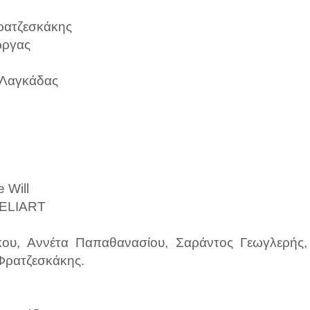
Φρατζεσκάκης
ωργας
 Λαγκάδας
 Will
 ELIART
ου, Αννέτα Παπαθανασίου, Σαράντος Γεωγλερής,
 Φρατζεσκάκης.