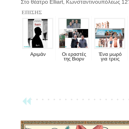
Στο θέατρο Elliart, Κωνσταντινουπόλεως 1
ΕΠΙΣΗΣ
Αριμάν
Οι εραστές
Ένα μωρό
της Βιορν
για τρεις