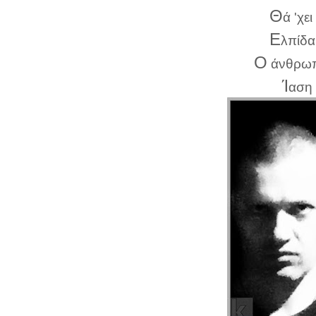
Θ
ά 'χε
Ε
λπίδα
Ο
άνθρωπο
Ί
αση 