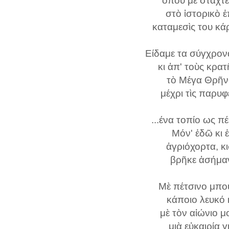
ὅπου μὲ στάχτε
στὸ ἱστορικὸ ἐ
καταμεσὶς του κά
Είδαμε τα σύγχρο
κι ἀπ' τοὺς κρ
τὸ Μέγα Θρῆνο
μέχρι τὶς παρυ
...ένα τοπίο ως 
Μόν' ἐδῶ κι ἐ
ἀγριόχορτα, κι
βρῆκε ἀσήμαντ
Μὲ πέτσινο μπου
κάποιο λευκό κ
μὲ τὸν αἰώνιο 
μιὰ εὐκαιρία 