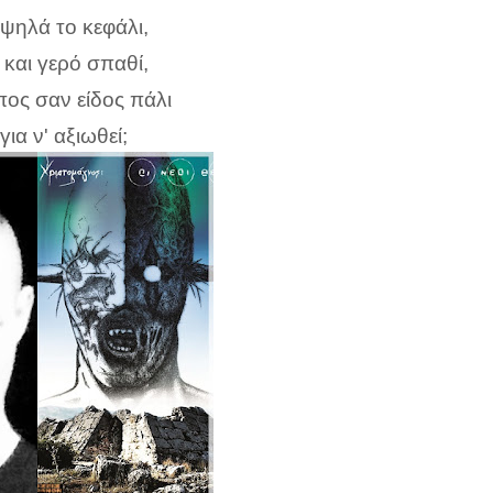
ι ψηλά το κεφάλι,
 και γερό σπαθί,
ς σαν είδος πάλι
για ν' αξιωθεί;