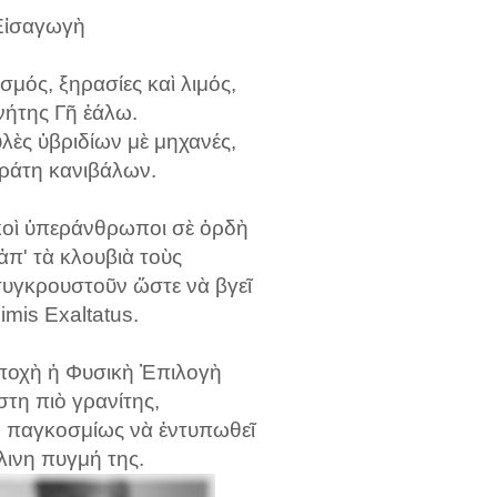
Εἰσαγωγὴ
μός, ξηρασίες καὶ λιμός,
νήτης Γῆ ἐάλω.
λὲς ὑβριδίων μὲ μηχανές,
κράτη κανιβάλων.
κοὶ ὑπεράνθρωποι σὲ ὀρδὴ
π' τὰ κλουβιὰ τοὺς
συγκρουστοῦν ὥστε νὰ βγεῖ
imis Exaltatus.
ἐποχὴ ἡ Φυσικὴ Ἐπιλογὴ
στη πιὸ γρανίτης,
ὴ παγκοσμίως νὰ ἐντυπωθεῖ
λινη πυγμή της.