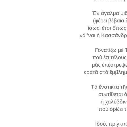
Ἐν ἄγαλμα μιᾶ
(φέρει βέβαια
ἴσως, ἔτσι ὅπως 
νά 'ναι ἡ Κασσάνδρα
Γονατίζω μὲ 
ποὺ ἐπιτέλου
μᾶς ἐπέστρεψε
κρατᾶ στὸ ἔμβλημ
Τὰ ἔνστικτα τῆ
συντίθεται 
ἡ χαλύβδιν
ποὺ ὁρίζει 
Ἰδού, πρίγκιπ