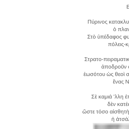
Πύρινος κατακλυσ
ὁ πλα
Στὸ ὑπέδαφος φυ
πόλεις-
Στρατο-πειραματι
ἀποδροῦν ἀ
ἐωσότου ὡς θεοὶ 
ἕνας N
Σὲ καμιά 'λλη 
δὲν κατέ
ὥστε τόσο αἰσθητ
ἡ ἀτσά