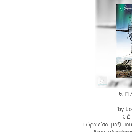
θ. Π 
[by L
ʬ ₾
Τώρα είσαι μαζί μο