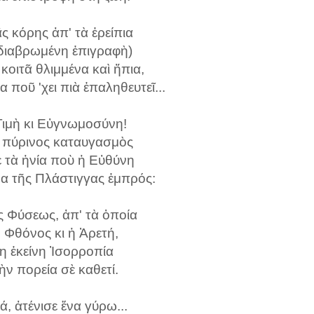
ς κόρης ἀπ' τὰ ἐρείπια
 διαβρωμένη ἐπιγραφὴ)
κοιτᾶ θλιμμένα καὶ ἤπια,
 ποῦ 'χει πιὰ ἐπαληθευτεῖ...
Τιμὴ κι Εὐγνωμοσύνη!
ς πύρινος καταυγασμὸς
 τὰ ἡνία ποὺ ἡ Εὐθύνη
α τῆς Πλάστιγγας ἐμπρός:
ς Φύσεως, ἀπ' τὰ ὁποία
ὁ Φθόνος κι ἡ Ἀρετή,
η ἐκείνη Ἰσορροπία
τὴν πορεία σὲ καθετί.
ά, ἀτένισε ἕνα γύρω...