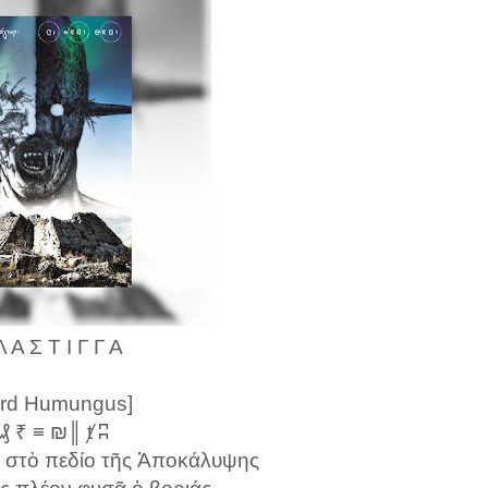
Λ Α Σ Τ Ι Γ Γ Α
ord Humungus]
 ₰ ₹ ≡ ₪║ ⱦ ʭ
υ στὸ πεδίο τῆς Ἀποκάλυψης