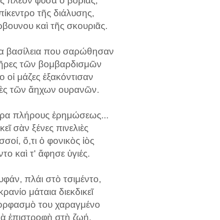
ς πλέον φυσᾶ ὁ βοριάς,
πίκεντρο τῆς διάλυσης,
ρβουνου καὶ τῆς σκουριᾶς.
να βασίλεια που σαρώθησαν
ατῆρες τῶν βομβαρδισμῶν
 οἱ μάζες ἐξακόντισαν
φὲς τῶν ἄηχων oυρανῶν.
πέρα πλήρους ἐρημώσεως...
κεῖ σὰν ξένες πινελιὲς
σσοί, ὅ,τι ὁ φονικὸς ἰὸς
ο καὶ τ' ἄφησε ὑγιές.
φάν, πλάι στὸ τσιμέντο,
ρανίο μάταια διεκδικεῖ
μορφασμὸ του χαραγμένο
γιὰ ἐπιστροφὴ στὴ ζωή.