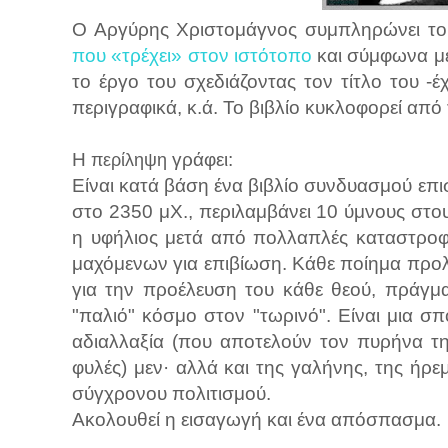
Ο Αργύρης Χριστομάγνος συμπληρώνει το Α
που «τρέχει» στον ιστότοπο
και σύμφωνα με 
το έργο του σχεδιάζοντας τον τίτλο του -έ
περιγραφικά, κ.ά. Το βιβλίο κυκλοφορεί από 
Η
γράφει:
περίληψη
Είναι κατά βάση ένα βιβλίο συνδυασμού επ
στο 2350 μΧ., περιλαμβάνει 10 ύμνους στο
η υφήλιος μετά από πολλαπλές καταστροφ
μαχόμενων για επιβίωση. Κάθε ποίημα προλ
για την προέλευση του κάθε θεού, πράγμα
"παλιό" κόσμο στον "τωρινό". Είναι μια σπ
αδιαλλαξία (που αποτελούν τον πυρήνα τη
φυλές) μεν· αλλά και της γαλήνης, της ήρε
σύγχρονου πολιτισμού.
Ακολουθεί η εισαγωγή και ένα απόσπασμα.