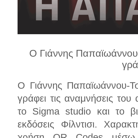
λ
λ
α
γ
ή
Ο Γιάννης Παπαϊωάννου-
γρ
Ο Γιάννης Παπαϊωάννου-Τσ
γράφει τις αναμνήσεις του
το Sigma studio και το β
εκδόσεις Φίλντισι. Χαρακτ
χρήση QR Codes μέσω 