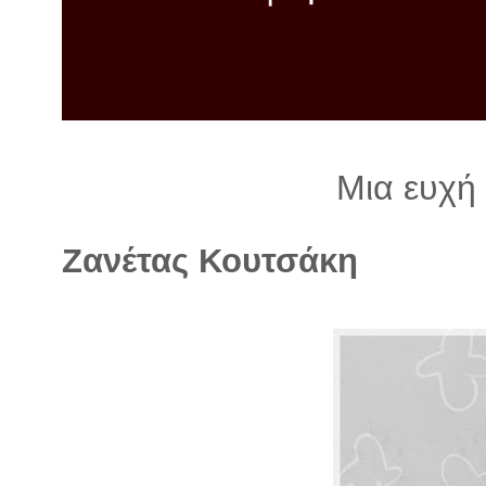
λ
λ
α
γ
ή
Μια ευχή 
Ζανέτας Κουτσάκη