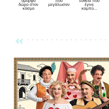
όμορφο
που
ευθεία που
δώρο στον
μεγάλωσαν
έγινε
κόσμο
καμπύ...