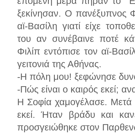
επόμενη μέρα πήραν το ΄Έ
ξεκίνησαν. Ο πανέξυπνος Φ
αϊ-Βασίλη γιατί είχε τοποθ
του αν συνέβαινε ποτέ κά
Φιλίπ εντόπισε τον αϊ-Βασ
γειτονιά της Αθήνας.
-Η πόλη μου! ξεφώνησε δυν
-Πώς είναι ο καιρός εκεί; α
Η Σοφία χαμογέλασε. Μετά 
εκεί. Ήταν βράδυ και καν
προσγειώθηκε στον Παρθεν