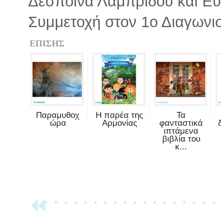
Δέσποινα Λαμπρίδου και Ε
Συμμετοχή στον 1ο Διαγωνι
ΕΠΙΣΗΣ
Παραμυθοχ
Η παρέα της
Τα
ώρα
Αρμονίας
φανταστικά
ιπτάμενα
βιβλία του
κ...