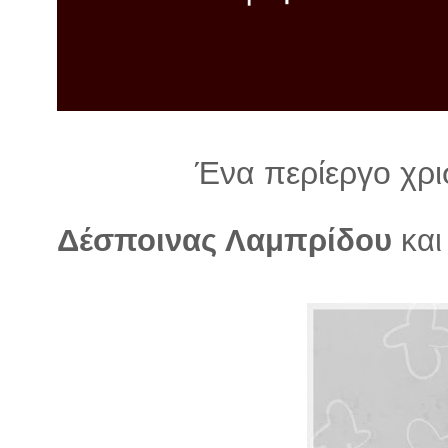
λ
λ
α
γ
ή
Ένα περίεργο χρισ
Δέσποινας Λαμπρίδου
κα