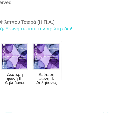
served
 Φίλιππου Τσιαρά (Η.Π.Α.)
ή.
Ξεκινήστε από την πρώτη εδώ!
Δεύτερη
Δεύτερη
φωνή II:
φωνή II:
Δηλήδονες
Δηλήδονες