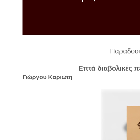
λ
λ
α
γ
ή
Παραδοσι
Επτά διαβολικές πε
Γιώργου Καριώτη