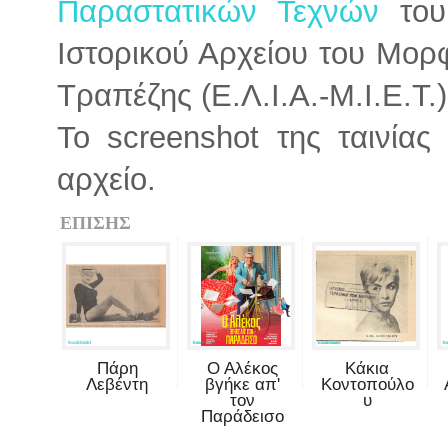
Παραστατικών Τεχνών
του 
Ιστορικού Αρχείου του Μορ
Τραπέζης (Ε.Λ.Ι.Α.-Μ.Ι.Ε.Τ.)
Το screenshot της ταινία
αρχείο.
ΕΠΙΣΗΣ
Πάρη
Ο Αλέκος
Κάκια
Λεβέντη
βγήκε απ'
Κοντοπούλο
τον
υ
Παράδεισο