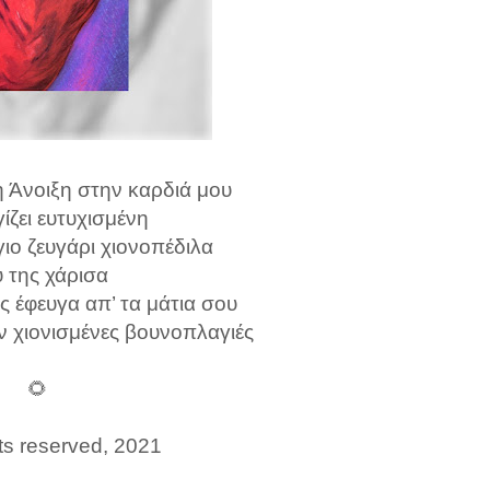
η Άνοιξη στην καρδιά μου
ίζει ευτυχισμένη
γιο ζευγάρι χιονοπέδιλα
 της χάρισα
 έφευγα απ’ τα μάτια σου
ν χιονισμένες βουνοπλαγιές
🌻
ts reserved, 2021