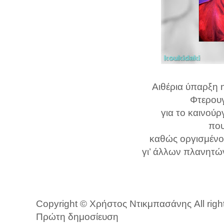
Αιθέρια ύπαρξη 
Φτερουγ
για το καινούρ
που
καθώς οργισμένος
γι’ άλλων πλανητώ
Copyright © Χρήστος Ντικμπασάνης All righ
Πρώτη δημοσίευση