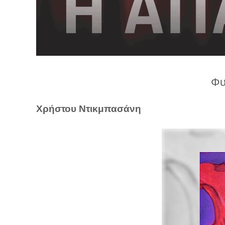
λ
λ
α
γ
ή
Φυ
Χρήστου Ντικμπασάνη