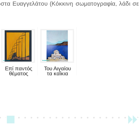
ώστα Ευαγγελάτου (Κόκκινη σωματογραφία, λάδι σε
Επί παντός
Του Αιγαίου
θέματος
τα καΐκια