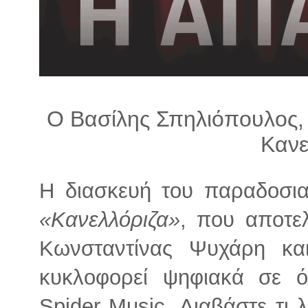
λ
λ
α
γ
ή
Ο Βασίλης Σπηλιόπουλος,
Κανε
Η διασκευή του παραδοσια
«Κανελλόριζα»
, που αποτελ
Κωνσταντίνας Ψυχάρη κα
κυκλοφορεί ψηφιακά σε 
Spider Music. Διαβάστε τι λέ