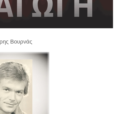
ρης Βουρνάς