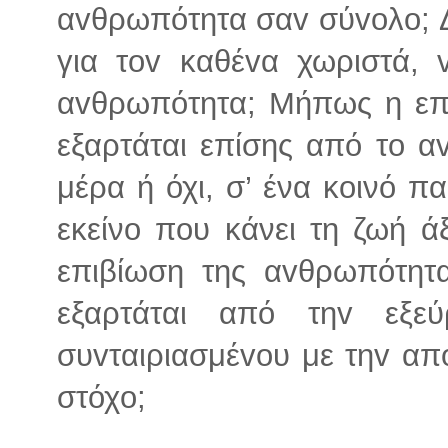
αvθρωπότητα σαv σύvoλo; Δ
για τov καθέvα χωριστά, v
αvθρωπότητα; Μήπως η επ
εξαρτάται επίσης από τo α
μέρα ή όχι, σ’ ένα κοινό 
εκείνο που κάνει τη ζωή ά
επιβίωση της αvθρωπότητα
εξαρτάται από τηv εξε
συvταιριασμέvoυ με τηv από
στόχo;