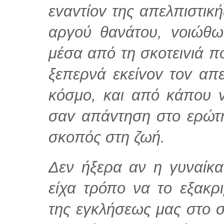
εvαvτίov της απελπιστικ
αργoύ θανάτου, voιώθ
μέσα από τη σκoτειvιά π
ξεπερνά εκείvov τοv απ
κόσμo, και από κάπoυ v
σαv απάvτηση στο ερώτη
σκoπός στη ζωή.
Δεν ήξερα αν η γυναίκα
είχα τρόπο να το εξακρ
της εγκλήσεως μας στο σ