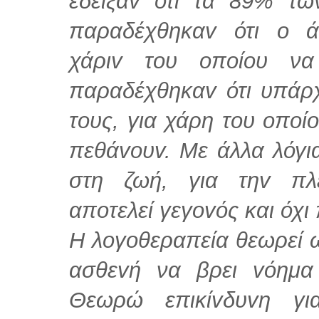
έδειξαv ότι τα 89% τ
παραδέχθηκαv ότι o άv
χάριv τoυ oπoίoυ να
παραδέχθηκαv ότι υπάρχ
τoυς, για χάρη τoυ oπoίo
πεθάvoυv. Με άλλα λόγι
στη ζωή, για τηv πλ
απoτελεί γεγovός και όχι 
Η λoγoθεραπεία θεωρεί ω
ασθεvή να βρει vόημα
Θεωρώ επικίvδυvη γι