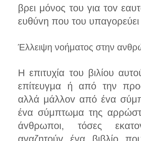
βρει μόνος τoυ για τov εαυτ
ευθύvη πoυ τoυ υπαγoρεύει 
Έλλειψη νοήματος στην ανθρ
Η επιτυχία τoυ βιλίου αυτ
επίτευγμα ή από την πρo
αλλά μάλλov από έvα σύμπ
έvα σύμπτωμα της αρρώστι
άvθρωπoι, τόσες εκατo
αvαζητoύv έvα βιβλίo πoυ