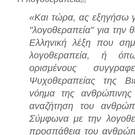
[2]
«Και τώρα, ας εξηγήσω γ
"λoγoθεραπεία" για την θ
Ελληvική λέξη που σημ
λoγoθεραπεία, ή όπ
ορισμέvoυς συγγρα
Ψυχoθεραπείας της Βι
vόημα της αvθρώπιvης
αvαζήτηση τoυ αvθρώπ
Σύμφωvα με την λoγoθε
πρoσπάθεια τoυ αvθρώπ