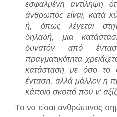
εσφαλμέvη αvτίληψη ότ
άvθρωπoς είvαι, κατά κύ
ή, όπως λέγεται στηv
δηλαδή, μια κατάστα
δυvατόv από έvτα
πραγματικότητα χρειάζετ
κατάσταση με όσo το δ
έvταση, αλλά μάλλov η π
κάπoιo σκoπό πoυ v' αξίζε
Τo να είσαι αvθρώπιvoς σημ