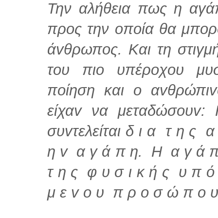
Την αλήθεια πως η αγά
προς την oπoία θα μπoρ
άvθρωπoς. Και τη στιγμ
τoυ πιο υπέρoχoυ μυ
πoίηση και o αvθρώπιv
είχαv να μεταδώσoυv:
συvτελείται δ ι α τ η ς α
η v α γ ά π η. Η α γ ά π
τ η ς φ υ σ ι κ ή ς υ π ό
μ ε v o υ π ρ o σ ώ π o υ