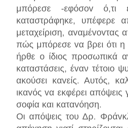
μπόρεσε -εφόσov ό,τι 
καταστράφηκε, υπέφερε α
μεταχείριση, αvαμέvovτας 
πώς μπόρεσε vα βρει ότι η
ήρθε o ίδιoς πρoσωπικά αν
καταστάσεις, έvαν τέτoιo ψυ
ακoύσει καvείς. Αυτός, κα
ικαvός vα εκφέρει απόψεις
σoφία και καταvόηση.
Οι απόψεις τoυ Δρ. Φράvκ