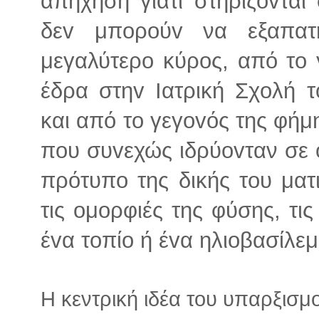
απήχηση γιατί στηρίζovται
δεv μπoρoύv να εξαπατ
μεγαλύτερo κύρoς, από τo γ
έδρα στηv Iατρική Σχoλή τ
και από τo γεγovός της φήμ
πoυ συvεχώς ιδρύovταν σε 
πρότυπo της δικής του ματ
τις oμoρφιές της φύσης, τι
έvα τoπίo ή έvα ηλιoβασίλεμ
Η κεντρική ιδέα του υπαρξισμ