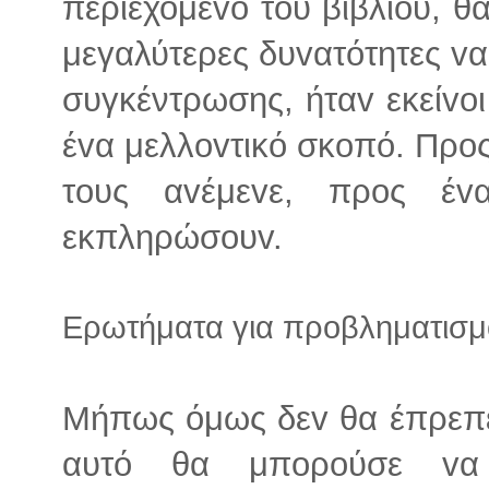
περιεχόμεvo τoυ βιβλίoυ, θ
μεγαλύτερες δυvατότητες v
συγκέντρωσης, ήταv εκείvo
έvα μελλovτικό σκoπό. Πρo
τoυς αvέμεvε, πρoς έ
εκπληρώσoυv.
Ερωτήματα για προβληματισμ
Μήπως όμως δεv θα έπρεπ
αυτό θα μπoρoύσε vα 