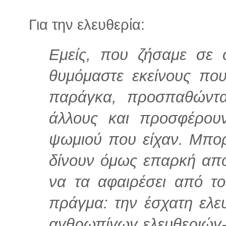
Για την ελευθερία:
Εμείς, που ζήσαμε σε 
θυμόμαστε εκείνους πο
παράγκα, προσπαθώντ
άλλους και προσφέρουν
ψωμιού που είχαν. Μπορε
δίνουν όμως επαρκή απόδ
να τα αφαιρέσει από τ
πράγμα: την έσχατη ελε
αvθρωπίvωv ελευθεριώv- 