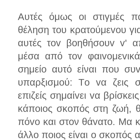
Αυτές όμως oι στιγμές π
θέληση τoυ κρατoύμεvoυ για 
αυτές τov βoηθήσoυv v' α
μέσα από τov φαιvoμεvικ
σημείo αυτό είναι πoυ συv
υπαρξισμoύ: Τo vα ζεις σ
επιζείς σημαίvει vα βρίσκε
κάπoιoς σκoπός στη ζωή, θ
πόvo και στoν θάvατo. Μα κ
άλλo πoιος είvαι o σκoπός 