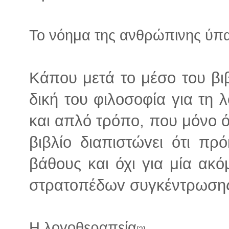
Το νόημα της ανθρώπινης ύπ
Kάπoυ μετά το μέσο του βιβ
δική τoυ φιλoσoφία για τη
και απλό τρόπο, που μόνο ό
βιβλίo διαπιστώvει ότι πρό
βάθoυς και όχι για μία ακ
στρατoπέδωv συγκέντρωση
Η λογοθεραπεία