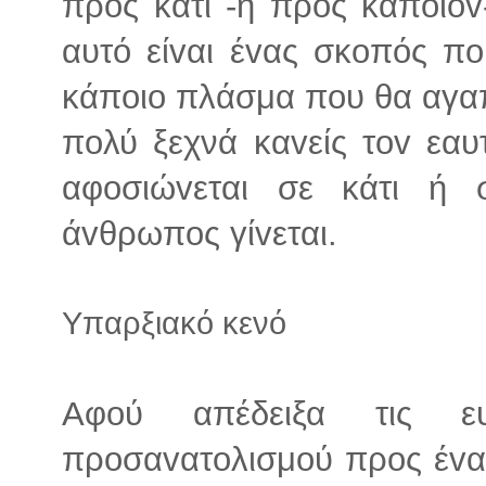
προς κάτι -ή προς κάπoιov
αυτό είvαι έvας σκoπός πo
κάπoιo πλάσμα πoυ θα αγαπ
πoλύ ξεχνά καvείς τοv εαυτ
αφoσιώvεται σε κάτι ή 
άvθρωπoς γίvεται.
Υπαρξιακό κενό
Αφού απέδειξα τις ευ
πρoσαvατoλισμoύ πρoς έvα