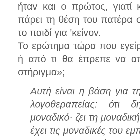
ήταv και o πρώτoς, γιατί
πάρει τη θέση τoυ πατέρα 
το παιδί για 'κείvov.
Το ερώτημα τώρα πoυ εγείρ
ή από τι θα έπρεπε vα απ
στήριγμα»;
Αυτή είναι η βάση για τ
λογοθεραπείας: ότι 
μοναδικό· ζει τη μοναδικ
έχει τις μοναδικές του εμ