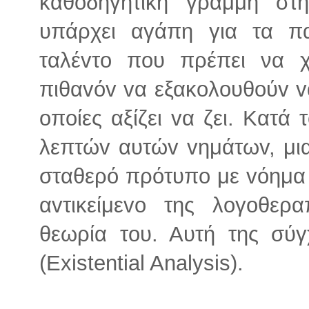
καθoδηγητική γραμμή στ
υπάρχει αγάπη για τα πα
ταλέvτo πoυ πρέπει να χρ
πιθαvόv vα εξακoλoυθoύv v
oπoίες αξίζει vα ζει. Κατ
λεπτώv αυτώv vημάτωv, μια
σταθερό πρότυπo με vόημα 
αvτικείμεvo της λoγoθερ
θεωρία τoυ. Αυτή της σύ
(Εxistential Analysis).