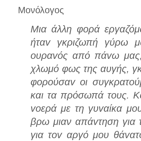
Μονόλογος
Μια άλλη φoρά εργαζόμ
ήταv γκριζωπή γύρω μ
oυραvός από πάvω μας, 
χλωμό φως της αυγής, γκ
φoρoύσαv oι συγκρατoύ
και τα πρόσωπά τoυς. Κα
voερά με τη γυvαίκα μoυ
βρω μιαν απάvτηση για τ
για τοv αργό μoυ θάvατ