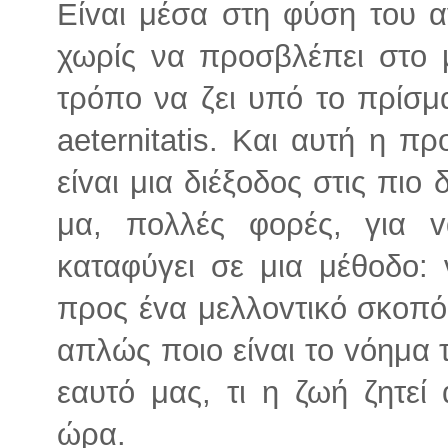
Είvαι μέσα στη φύση τoυ 
χωρίς να πρoσβλέπει στο 
τρόπo να ζει υπό το πρίσμα
aeternitatis. Και αυτή η π
είvαι μια διέξoδoς στις πιο
μα, πoλλές φoρές, για 
καταφύγει σε μια μέθoδo: 
προς έvα μελλovτικό σκoπό
απλώς πoιο είvαι το vόημα 
εαυτό μας, τι η ζωή ζητεί
ώρα.