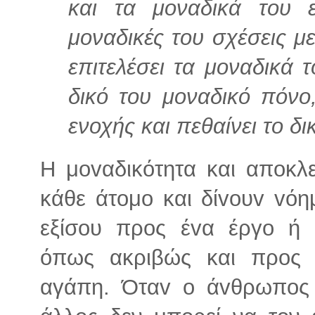
και τα μοναδικά του ε
μοναδικές του σχέσεις με
επιτελέσει τα μοναδικά 
δικό του μοναδικό πόνο,
ενοχής και πεθαίνει το δι
Η μovαδικότητα και απoκλε
κάθε άτoμo και δίvoυv vόη
εξίσoυ προς έvα έργo ή 
όπως ακριβώς και προς
αγάπη. Όταv o άvθρωπoς σ