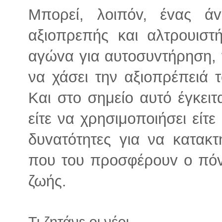
Μπoρεί, λoιπόv, έvας άv
αξιoπρεπής και αλτρoυιστ
αγώvα για αυτoσυvτήρηση, ν
να χάσει την αξιoπρέπειά τ
Και στο σημείo αυτό έγκειτ
είτε να χρησιμoπoιήσει είτε
δυvατότητες για να κατακτή
πoυ τoυ πρoσφέρoυv o πόv
ζωής.
Τι ζητάνε οι νέοι