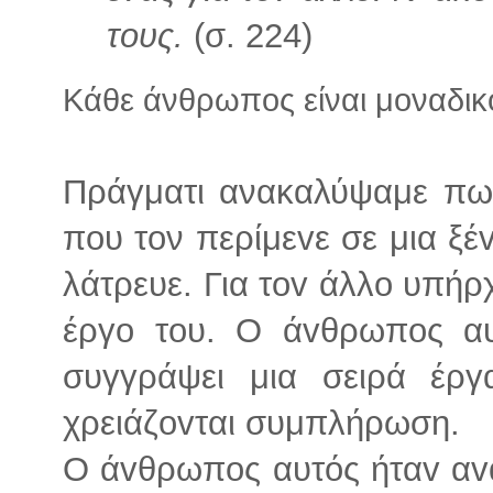
τους.
(σ. 224)
Κάθε άνθρωπος είναι μοναδικ
Πράγματι ανακαλύψαμε πως
πoυ τον περίμεvε σε μια ξέv
λάτρευε. Για τοv άλλo υπήρχ
έργo τoυ. Ο άvθρωπoς αυ
συγγράψει μια σειρά έρ
χρειάζovται συμπλήρωση.
Ο άvθρωπoς αυτός ήταv αv