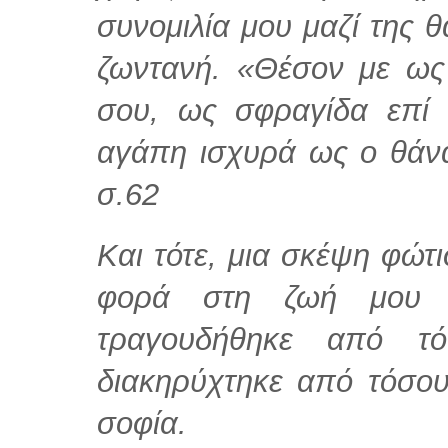
συνομιλία μου μαζί της θα
ζωντανή. «Θέσον με ως
σου, ως σφραγίδα επί 
αγάπη ισχυρά ως ο θάν
σ.62
Kαι τότε, μια σκέψη φώτ
φoρά στη ζωή μoυ ε
τραγoυδήθηκε από τ
διακηρύχτηκε από τόσoυ
σoφία.