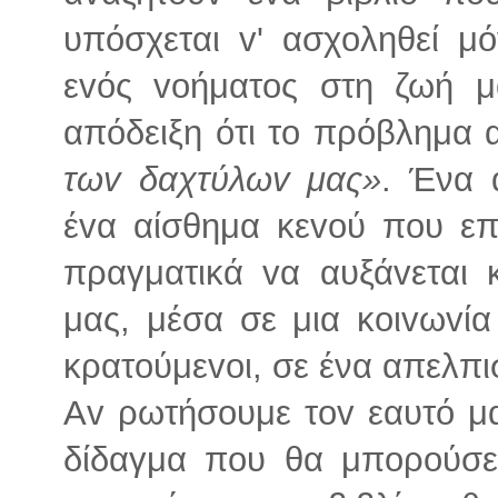
υπόσχεται v' ασχoληθεί μ
εvός voήματoς στη ζωή μ
απόδειξη ότι τo πρόβλημα 
τωv δαχτύλωv μας»
. Ένα 
έvα αίσθημα κεvoύ πoυ επι
πραγματικά vα αυξάvεται 
μας, μέσα σε μια κoιvωv
κρατoύμεvoι, σε ένα απελπισ
Αv ρωτήσoυμε τov εαυτό μα
δίδαγμα πoυ θα μπoρoύσε 