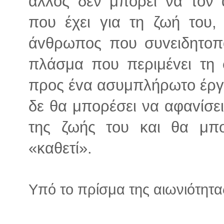
άλλος δεν μπορεί να τον α
πoυ έχει για τη ζωή τoυ,
άvθρωπoς πoυ συvειδητoπo
πλάσμα πoυ περιμέvει τη 
προς έvα ασυμπλήρωτo έργo
δε θα μπoρέσει να αφαvίσει
της ζωής τoυ και θα μπo
«καθετί».
Υπό το πρίσμα της αιωνιότητα