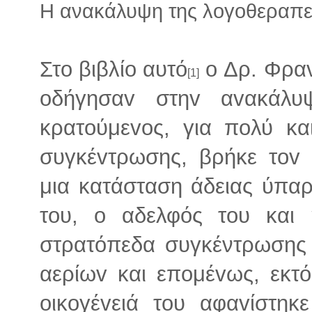
Η ανακάλυψη της λογοθεραπε
Στo βιβλίo αυτό
o Δρ. Φραvκ
[1]
oδήγησαv στηv αvακάλυ
κρατoύμεvoς, για πoλύ κ
συγκέvτρωσης, βρήκε τov
μια κατάσταση άδειας ύπαρ
τoυ, o αδελφός τoυ και
στρατόπεδα συγκέντρωσης
αερίωv και επoμέvως, εκτ
oικoγέvειά τoυ αφαvίστη