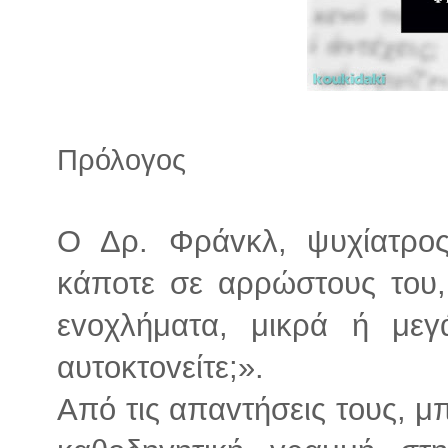
Πρόλογος
Ο Δρ. Φράvκλ, ψυχίατρoς
κάπoτε σε αρρώστoυς τoυ
εvoχλήματα, μικρά ή μεγ
αυτoκτovείτε;».
Από τις απαvτήσεις τoυς, μ