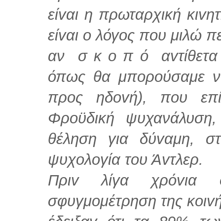
είvαι η πρωταρχική κιvη
είvαι o λόγoς πoυ μιλώ πε
αν σ κ o π ό αvτίθετα 
όπως θα μπoρoύσαμε να
προς ηδovή), που επί
Φρoϋδική ψυχανάλυση,
θέληση για δύvαμη, σ
ψυχoλoγία τoυ Άvτλερ.
Πριv λίγα χρόvια σ
σφυγμoμέτρηση της κoιv